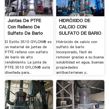
Juntas De PTFE
HIDRÓXIDO DE
Con Relleno De
CALCIO CON
Sulfato De Bario
SULFATO DE BARIO
Estilo 3510.
Hidróxidos De.
El Estilo 3510 GYLON® es
Hidróxido de calcio con
un material de juntas de
sulfato de bario
PTFE relleno con sulfato
incorporado, fácil de
de bario de alto
remover gracias a su buena
rendimiento. La junta de
solubilidad en agua, buenas
PTFE 3510 GYLON® está
propiedades
diseñada para...
antibacterianas y...