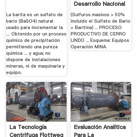
Desarrollo Nacional
Y En La ... .
La barita es un sulfato de
(Sulfuros masivos > 50%
bario (BaSO4) natural
incluido el Sulfato de Bario
usado para incrementar la
= Baritina) ... PROCESO
.... Obtenido por un proceso
PRODUCTIVO DE CERRO
químico de precipitación
LINDO ... Esquema: Equipos
permitiendo una pureza
Operación MINA.
química .... y agua; no
dispone de instalaciones
mineras, ni de maquinaria y
equipo.
La Tecnología
Evaluación Analítica
Centrífuga Flottweg
Para La