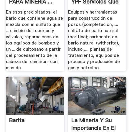
PARA MINERIA ...
YPF Servicios Que
Aloe Eco.
Prestan Y ... .
En esos precipitados, el
Equipos y herramientas
bario que contiene agua se
para construcción de
mezcla con el sulfato que
pozos (completación, ....
... cambio de tuberías y
sulfato de bario natural
válvulas, reparaciones de
(baritina); carbonato de
los equipos de bombeo y
bario natural (witherita),
un ... de quitosano a partir
incluso ..... plantas de
del procesamiento de la
tratamiento, equipos de
cabeza del camarón, con
proceso y producción de
mas de...
gas y petróleo.
Barita
La Mineria Y Su
Importancia En El