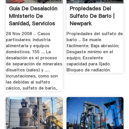
Guía De Desalación
Propiedades Del
Ministerio De
Sulfato De Bario |
Sanidad, Servicios
Newpark
Sociales E.
Resources.
28 Nov 2008 ... Casos
Propiedades del sulfato de
particulares: industria
bario ... Se muele
alimentaria y equipos
fácilmente; Baja abrasión;
domésticos. 155 .... La
Desgaste mínimo en el
desalación es el proceso
equipo; Excelente
de separación de minerales
capacidad para lijado.
disueltos (sales) y ......
Bloqueo de radiación.
incrustaciones, como son
las debidas al sulfato
cálcico, sulfato de bario,.