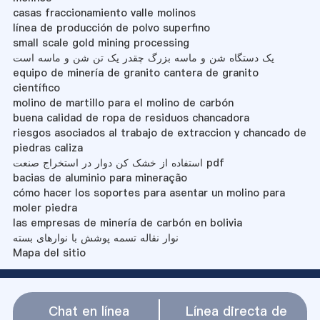
casas fraccionamiento valle molinos
línea de producción de polvo superfino
small scale gold mining processing
یک دستگاه شن و ماسه بزرگ چقدر یک تن شن و ماسه است
equipo de minería de granito cantera de granito
científico
molino de martillo para el molino de carbón
buena calidad de ropa de residuos chancadora
riesgos asociados al trabajo de extraccion y chancado de
piedras caliza
استفاده از خشک کن دوار در استخراج صنعت pdf
bacias de aluminio para mineração
cómo hacer los soportes para asentar un molino para
moler piedra
las empresas de minería de carbón en bolivia
نوار نقاله تسمه پوشش با نوارهای بسته
Mapa del sitio
Chat en línea
Línea directa de