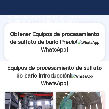
Equipos de procesamiento de sulfato de bario
fabricante Agarrando fuerte capacidad de
producción, fuerza de investigación avanzada y
excelente servicio, Shanghai Equipos de
procesamiento de sulfato de bario proveedor crea el
valor y aporta valores a todos los clientes.
Obtener Equipos de procesamiento
de sulfato de bario Precio(
WhatsApp
)
Equipos de procesamiento de sulfato
de bario Introducción(
WhatsApp
)