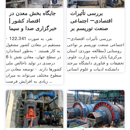
بررسی تأثیرات
جایگاه بخش معدن در
اقتصادی– اجتماعی
اقتصاد کشور |
صنعت توریسم بر
خبرگزاری صدا و سیما
نواحی ...
بررسی تأثیرات اقتصادی–
· 122،341 نفر، به ­صورت
اجتماعی صنعت توریسم بر نواحی
مستقیم در معادن کشور مشغول
روستایی (مطالعه موردی: استان
به­ کار هستند. · به‌طور استاندارد
مرکزی) پایان نامه وزارت علوم،
در سطح جهان، معادن نقش تا 6
تحقیقات و فناوری دانشگاه بیرجند
درصدی در تولید ناخالص ملی
دانشکده ادبیات و علوم انسانی
کشورها دارند. · توسعه معادن در
سطوح مختلف می‌تواند به میزان
زیادی به افزایش فرصت ...