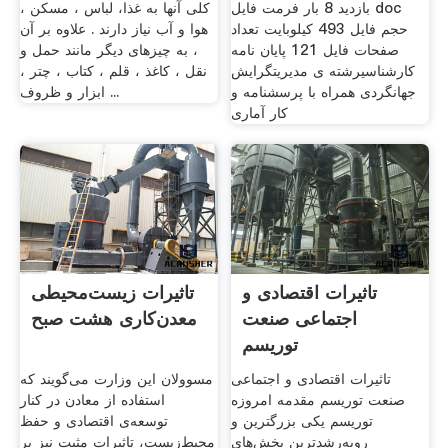
بازدید 8 بار فرمت فایل doc
کلی آنها به غذا، لباس ، مسکن ،
حجم فایل 493 کیلوبایت تعداد
هوا و آب نیاز دارند . علاوه بر آن
صفحات فایل 121 پایان نامه
، به چیزهای دیگر مانند حمل و
کارشناسیرشته ی مدیریتگرایش
نقل ، کاغذ ، قلم ، کتاب ، چتر ،
جهانگردی همراه با پرسشنامه و
ابزار و ظروف ...
کار آماری
تاثیرات اقتصادی و
تاثیرات زیست‌محیطی
اجتماعی صنعت
معدن‌کاری هشت صبح
توریسم
تاثیرات اقتصادی و اجتماعی
مسوولان این وزارت می‌گویند که
صنعت توریسم مقدمه امروزه
استفاده از معادن در کنار
توریسم یکی بزرگترین و
توسعه‌ی اقتصادی و حفظ
روبه‌رشدترین بخش‌های
محیط‌زیست، تاثیرات مثبت نیز بر