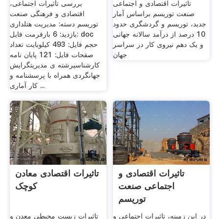
تاثیرات اقتصادی و اجتماعی
بررسی تأثیرات اجتماعی،
صنعت توریسم براساس آمار
اقتصادی و فرهنگی صنعت
جدید، توریسم و گردشگری حدود
توریسم دسته: مدیریت هتلداری
10 درصد از درآمد سالانه جهانی
بازدید: 6 بارفرمت فایل: doc
و یک دهم نیروی کار در سراسر
حجم فایل: 493 کیلوبایت تعداد
جهان
صفحات فایل: 121 پایان نامه
کارشناسیرشته ی مدیریتگرایش
جهانگردی همراه با پرسشنامه و
کار آماری ...
تاثیرات اقتصادی و
تاثیرات اقتصادی معادن
اجتماعی صنعت
کوچک
توریسم
در این زمینه، تاثیرات اجتماعی و
تاثیرات زیست محیطی معدن و