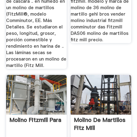
de cáscara .. en húmedo en
fitzmill. modelo y marca de
un molino de martillos
molino de 36 molino de
(FitzMill®, modelo
martillo gehl bros vender
Comminutor, EE. Más
molino industrial fitzmill
Detalles. Se estudiaron el
comminutor das Fitzmill
peso, longitud, grosor,
DAS06 molino de martillos
porción comestible y
fitz mill precio.
rendimiento en harina de ..
Las láminas secas se
procesaron en un molino de
martillo (Fitz Mill.
Molino Fitzmill Para
Molino De Martillos
Fitz Mill