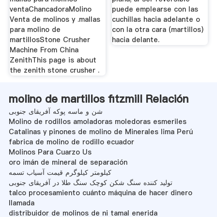
ventaChancadoraMolino
puede emplearse con las
Venta de molinos y .mallas
cuchillas hacia adelante o
para molino de
con la otra cara (martillos)
martillosStone Crusher
hacia delante.
Machine From China
ZenithThis page is about
the zenith stone crusher .
molino de martillos fitzmill Relación
شن و ماسه پوکه آفریقای جنوبی
Molino de rodillos amoladoras moledoras esmeriles
Catalinas y pinones de molino de Minerales lima Perú
fabrica de molino de rodillo ecuador
Molinos Para Cuarzo Us
oro imán de mineral de separación
کیلومتر کیلوگرم قیمت آسیاب تسمه
تولید کننده سنگ شکن کوچک سنگ طلا در آفریقای جنوبی
talco procesamiento cuánto máquina de hacer dinero
llamada
distribuidor de molinos de ni tamal enerida