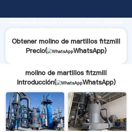
molino de martillos fitzmill fabricante Agarrando
fuerte capacidad de producción, fuerza de
investigación avanzada y excelente servicio, Shanghai
molino de martillos fitzmill proveedor crea el valor y
aporta valores a todos los clientes.
Obtener molino de martillos fitzmill
Precio(
WhatsApp
)
molino de martillos fitzmill
Introducción(
WhatsApp
)