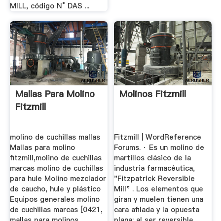
MILL, código N° DAS ...
Mallas Para Molino
Molinos Fitzmill
Fitzmill
molino de cuchillas mallas
Fitzmill | WordReference
Mallas para molino
Forums. · Es un molino de
fitzmill,molino de cuchillas
martillos clásico de la
marcas molino de cuchillas
industria farmacéutica,
para hule Molino mezclador
"Fitzpatrick Reversible
de caucho, hule y plástico
Mill" . Los elementos que
Equipos generales molino
giran y muelen tienen una
de cuchillas marcas [0421,
cara afilada y la opuesta
mallas para molinos
plana; al ser reversible