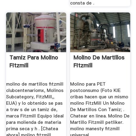
consta de .
Tamiz Para Molino
Molino De Martillos
Fitzmill
Fitzmill
molino de martillos fitzmill
Molino para PET
clubcentenariomx, Molinos
postconsumo (Foto KIE
Subcategory, FitzMill,,
cribas hacen que un mismo
EUA) y lo obtenido se pas
molino FitzMill Un Molino
a trav s de un tamiz de,
De Martillos Con Tamiz; .
marca Fitzmill Equipo ideal
Chatear en línea. Molino De
para molienda de materia
Martillo Fitzmill petliker.
prima seca y h . [Chatea
molino manesty fitzmill
ahora] molino fitzmill
universal