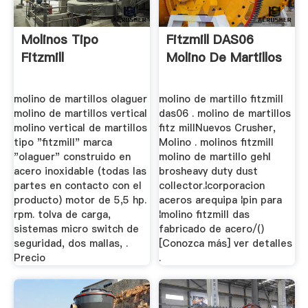
Molinos Tipo
Fitzmill DAS06
Fitzmill
Molino De Martillos
molino de martillos olaguer
molino de martillo fitzmill
molino de martillos vertical
das06 . molino de martillos
molino vertical de martillos
fitz millNuevos Crusher,
tipo "fitzmill" marca
Molino . molinos fitzmill
"olaguer" construido en
molino de martillo gehl
acero inoxidable (todas las
brosheavy duty dust
partes en contacto con el
collector.¦corporacion
producto) motor de 5,5 hp.
aceros arequipa ¦pin para
rpm. tolva de carga,
¦molino fitzmill das
sistemas micro switch de
fabricado de acero/()
seguridad, dos mallas, .
[Conozca más] ver detalles
Precio
.