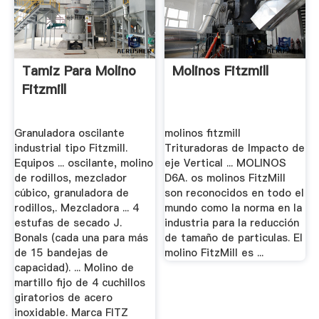
Tamiz Para Molino
Molinos Fitzmill
Fitzmill
Granuladora oscilante
molinos fitzmill
industrial tipo Fitzmill.
Trituradoras de Impacto de
Equipos ... oscilante, molino
eje Vertical ... MOLINOS
de rodillos, mezclador
D6A. os molinos FitzMill
cúbico, granuladora de
son reconocidos en todo el
rodillos,. Mezcladora ... 4
mundo como la norma en la
estufas de secado J.
industria para la reducción
Bonals (cada una para más
de tamaño de particulas. El
de 15 bandejas de
molino FitzMill es ...
capacidad). ... Molino de
martillo fijo de 4 cuchillos
giratorios de acero
inoxidable. Marca FITZ