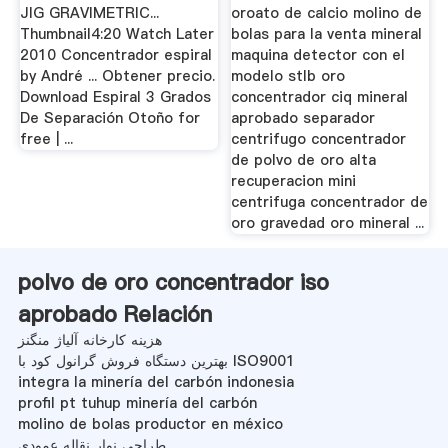
JIG GRAVIMETRIC...
oroato de calcio molino de
Thumbnail4:20 Watch Later
bolas para la venta mineral
2010 Concentrador espiral
maquina detector con el
by André ... Obtener precio.
modelo stlb oro
Download Espiral 3 Grados
concentrador ciq mineral
De Separación Otoño for
aprobado separador
free | ...
centrifugo concentrador
de polvo de oro alta
recuperacion mini
centrifuga concentrador de
oro gravedad oro mineral ...
polvo de oro concentrador iso
aprobado Relación
هزینه کارخانه آلیاژ منگنز
بهترین دستگاه فروش گرانول کود با ISO9001
integra la minería del carbón indonesia
profil pt tuhup minería del carbón
molino de bolas productor en méxico
طراحی نوار نقاله عمودی