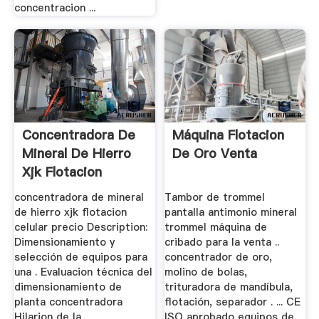
concentracion ...
Concentradora De
Máquina Flotacion
Mineral De Hierro
De Oro Venta
Xjk Flotacion
Celular ...
concentradora de mineral
Tambor de trommel
de hierro xjk flotacion
pantalla antimonio mineral
celular precio Description:
trommel máquina de
Dimensionamiento y
cribado para la venta ..
selección de equipos para
concentrador de oro,
una . Evaluacion técnica del
molino de bolas,
dimensionamiento de
trituradora de mandíbula,
planta concentradora
flotación, separador . ... CE
Hilarion de la .
ISO aprobado equipos de