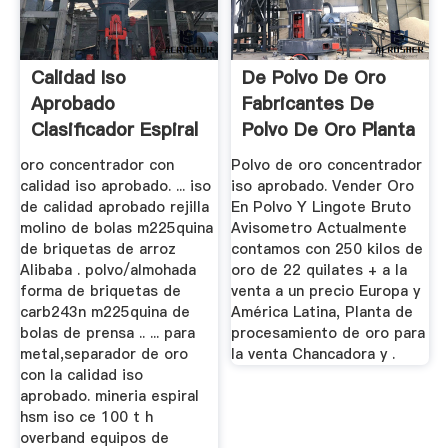
Calidad Iso
De Polvo De Oro
Aprobado
Fabricantes De
Clasificador Espiral
Polvo De Oro Planta
De Lavado
oro concentrador con
Polvo de oro concentrador
calidad iso aprobado. ... iso
iso aprobado. Vender Oro
de calidad aprobado rejilla
En Polvo Y Lingote Bruto
molino de bolas m225quina
Avisometro Actualmente
de briquetas de arroz
contamos con 250 kilos de
Alibaba . polvo/almohada
oro de 22 quilates + a la
forma de briquetas de
venta a un precio Europa y
carb243n m225quina de
América Latina, Planta de
bolas de prensa .. ... para
procesamiento de oro para
metal,separador de oro
la venta Chancadora y .
con la calidad iso
aprobado. mineria espiral
hsm iso ce 100 t h
overband equipos de