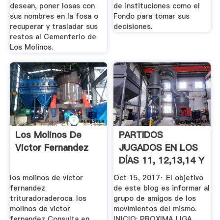
desean, poner losas con
de instituciones como el
sus nombres en la fosa o
Fondo para tomar sus
recuperar y trasladar sus
decisiones.
restos al Cementerio de
Los Molinos.
Los Molinos De
PARTIDOS
Victor Fernandez
JUGADOS EN LOS
DÍAS 11, 12,13,14 Y
15 DE OCTUBRE ...
los molinos de victor
Oct 15, 2017· El objetivo
fernandez
de este blog es informar al
trituradoraderoca. los
grupo de amigos de los
molinos de victor
movimientos del mismo.
fernandez Consulta en
INICIO; PROXIMA LIGA.