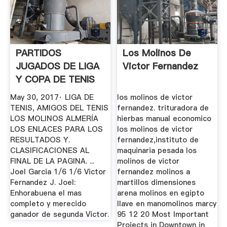
PARTIDOS
Los Molinos De
JUGADOS DE LIGA
Victor Fernandez
Y COPA DE TENIS
29 DE MAYO .
May 30, 2017· LIGA DE
los molinos de victor
TENIS, AMIGOS DEL TENIS
fernandez. trituradora de
LOS MOLINOS ALMERÍA
hierbas manual economico
LOS ENLACES PARA LOS
los molinos de victor
RESULTADOS Y.
fernandez,instituto de
CLASIFICACIONES AL
maquinaria pesada los
FINAL DE LA PAGINA. ...
molinos de victor
Joel Garcia 1/6 1/6 Victor
fernandez molinos a
Fernandez J. Joel:
martillos dimensiones
Enhorabuena el mas
arena molinos en egipto
completo y merecido
llave en manomolinos marcy
ganador de segunda Victor.
95 12 20 Most Important
Projects in Downtown in