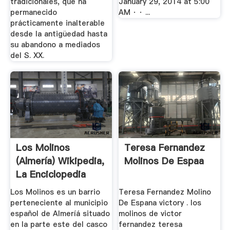
tradicionales, que ha
January 29, 2014 at 5:00
permanecido
AM · · ...
prácticamente inalterable
desde la antigüedad hasta
su abandono a mediados
del S. XX.
Los Molinos
Teresa Fernandez
(Almería) Wikipedia,
Molinos De Espaa
La Enciclopedia
Libre
Los Molinos es un barrio
Teresa Fernandez Molino
perteneciente al municipio
De Espana victory . los
español de Almeríá situado
molinos de victor
en la parte este del casco
fernandez teresa