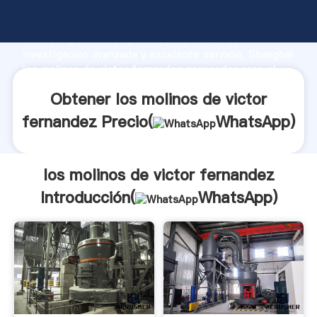
los molinos de victor fernandez fabricante Agarrando
fuerte capacidad de producción, fuerza de
investigación avanzada y excelente servicio, Shanghai
los molinos de victor fernandez proveedor crea el
valor y aporta valores a todos los clientes.
Obtener los molinos de victor
fernandez Precio(
WhatsApp
)
los molinos de victor fernandez
Introducción(
WhatsApp
)