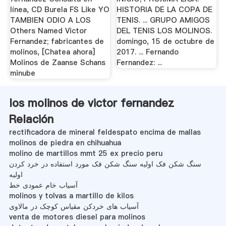
línea, CD Burela FS Like YO
HISTORIA DE LA COPA DE
TAMBIEN ODIO A LOS
TENIS. ... GRUPO AMIGOS
Others Named Victor
DEL TENIS LOS MOLINOS.
Fernandez; fabricantes de
domingo, 15 de octubre de
molinos, [Chatea ahora]
2017. ... Fernando
Molinos de Zaanse Schans
Fernandez: ...
minube
los molinos de victor fernandez
Relación
rectificadora de mineral feldespato encima de mallas
molinos de piedra en chihuahua
molino de martillos mmt 25 ex precio peru
سنگ شکن فک اولیه سنگ شکن فک مورد استفاده در خرد کردن
اولیه
آسیاب خام عمودی خط
molinos y tolvas a martillo de kilos
آسیاب های خردکن مقیاس کوچک در مالاوی
venta de motores diesel para molinos