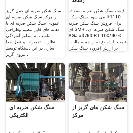
رساند
قیمت سنگ شکن ضربه استفاده
سنگ شکن ضربه ای عمل گریز
می شود. سنگ شکن lt1110
از مرکز سنگ شکن ضربه ای
برای فروش سنگ شکن ضربه
عمودی سنگ شکن ضربه ای با
ای SMR . سنگ شکن ضربه ای
دهانه های قابل تنظیم وطراحی
AGJ #3753 RT 100/60 €
مناسب به منظور آسودگی
قیمت با شروع نه از جمله مالیات
نظارت، تعمیرات و عمل جدا
بر ارزش افزوده سنگ شکن .
سازی در این دستگاه توسط
نیروی گریز .
سنگ شکن های گریز از
سنگ شکن ضربه ای
مرکز
الکتریکی