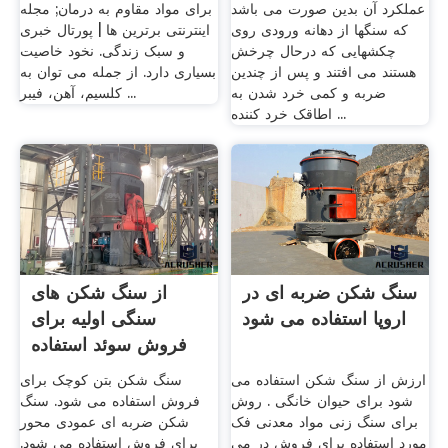
عملکرد آن بدین صورت می باشد
برای مواد مقاوم به درمان; مجله
که سنگها از دهانه ورودی روی
اینترنتی برترین ها | پورتال خبری
چکشهایی که درحال چرخش
و سبک زندگی. نخود خاصیت
هستند می افتند و پس از چندین
بسیاری دارد. از جمله می توان به
ضربه و کمی خرد شدن به
کلسیم، آهن، فیبر ...
اطاقک خرد کننده ...
سنگ شکن ضربه ای در
از سنگ شکن های
اروپا استفاده می شود
سنگی اولیه برای
فروش سوئد استفاده
می شود
ارزش از سنگ شکن استفاده می
سنگ شکن بتن کوچک برای
شود برای حیوان خانگی . روش
فروش استفاده می شود. سنگ
برای سنگ زنی مواد معدنی فک
شکن ضربه ای عمودی محور
مورد استفاده برای فروش در می
برای فروش استفاده می شود.