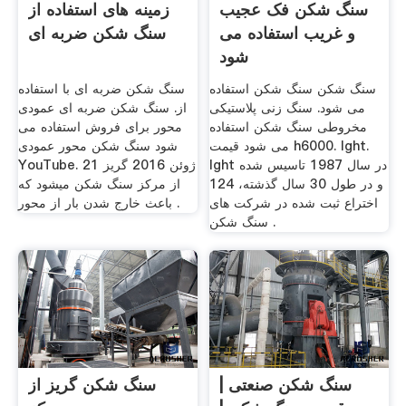
سنگ شکن فک عجیب
زمینه های استفاده از
و غریب استفاده می
سنگ شکن ضربه ای
شود
سنگ شکن سنگ شکن استفاده
سنگ شکن ضربه ای با استفاده
می شود. سنگ زنی پلاستیکی
از. سنگ شکن ضربه ای عمودی
مخروطی سنگ شکن استفاده
محور برای فروش استفاده می
می شود قیمت h6000. lght.
شود سنگ شکن محور عمودی
lght در سال 1987 تاسیس شده
YouTube. 21 ژوئن 2016 گریز
و در طول 30 سال گذشته، 124
از مرکز سنگ شکن ميشود كه
اختراع ثبت شده در شركت های
باعث خارج شدن بار از محور .
سنگ شكن .
سنگ شکن صنعتی |
سنگ شکن گریز از