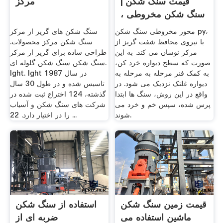
قیمت سنگ شکن |
مرکز
سنگ شکن مخروطی ،
چکشی ، فکی
محور مخروطی سنگ شکن py،
سنگ شکن های گریز از مرکز
با نیروی محافظ شفت گریز از
سنگ شکن مرکز محصولات.
مرکز نوسان می کند. به این
طراحی ساده برای گریز از مرکز
صورت که سطح دیواره خرد کن،
سنگ شکن سنگ شکن گلوله ای.
به کمک فنر مرحله به مرحله به
lght. lght در سال 1987
دیواره غلتک نزدیک می شود. در
تاسیس شده و در طول 30 سال
واقع در این روش، سنگ ها ابتدا
گذشته، 124 اختراع ثبت شده در
پرس شده، سپس خم و خرد می
شركت های سنگ شكن و آسیاب
شوند.
را در اختیار دارد. 22 ...
قیمت زمین سنگ شکن
استفاده از سنگ شکن
ماشین استفاده می
ضربه ای از