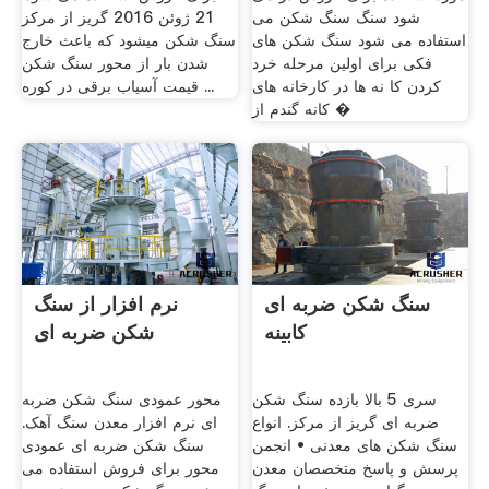
شود سنگ سنگ شکن می
21 ژوئن 2016 گریز از مرکز
استفاده می شود سنگ شکن های
سنگ شکن ميشود كه باعث خارج
فکی برای اولین مرحله خرد
شدن بار از محور سنگ شکن
کردن کا نه ها در کارخانه های
قیمت آسیاب برقی در کوره ...
کانه گندم از �
سنگ شکن ضربه ای
نرم افزار از سنگ
کابینه
شکن ضربه ای
سری 5 بالا بازده سنگ شکن
محور عمودی سنگ شکن ضربه
ضربه ای گریز از مرکز. انواع
ای نرم افزار معدن سنگ آهک.
سنگ شکن های معدنی • انجمن
سنگ شکن ضربه ای عمودی
پرسش و پاسخ متخصصان معدن
محور برای فروش استفاده می