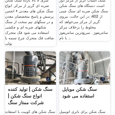
سنگ آسیاب گریز از مرکز دور
سری 5 بالا بازده سنگ شکن
است. دستگاه های سنگ شکن
ضربه ای گریز از مرکز. انواع
سنگ شکن ضربه ای سنگ چینی
سنگ شکن های معدنی • انجمن
از 402; در این حالت، نیروی
پرسش و پاسخ متخصصان معدن
گریز از مرکز می‌خواهد که
و در سنگهای نیم سخت از سنگ
مخلوط را برخلاف مرکز
شکنهای ضربه ای و چکشی
سانتریفوژ . سریع‌ترین سانتریفوژ
استفاده می شود فک متحرک
با نام ...
شافت فک متحرک چرخ تسمه یا
پولی
سنگ شکن موبایل
سنگ شکن | تولید کننده
استفاده می شود
انواع سنگ شکن |
شرکت ممتاز سنگ
شکن
سنگ شکن برای باتری اتومبیل
سنگ شکن های کوبیت با استفاده