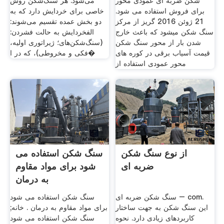
شکن ضربه ای عمودی محور
می‌شود. هر سنگ‌شکن روش
برای فروش استفاده می شود.
خاصی برای خردایش دارد که به
21 ژوئن 2016 گریز از مرکز
دو بخش عمده تقسیم می‌شوند:
سنگ شکن ميشود كه باعث خارج
الفخردایش به حالت فشردن:
شدن بار از محور سنگ شکن
(سنگ‌شکن‌های؛ ژیراتوری اولیه،
قیمت آسیاب برقی در کوره های
فکی و مخروطی)، که در ا�
محور عمودی استفاده از
از نوع سنگ شکن
سنگ شکن استفاده می
ضربه ای
شود برای مواد مقاوم
به درمان
سنگ شکن ضربه ای – com.
سنگ شکن استفاده می شود
این سنگ شکن به جهت ساختار
برای مواد مقاوم به درمان . خانه;
کاربردهای زیادی دارد. نحوه
سنگ شکن استفاده می شود