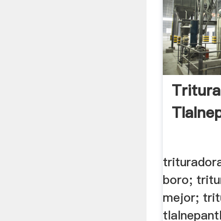
Tritur
Tlalne
triturador
boro; trit
mejor; tri
tlalnepant