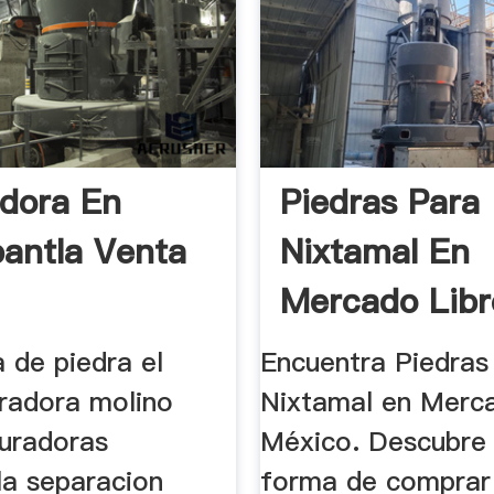
adora En
Piedras Para
pantla Venta
Nixtamal En
Mercado Libr
México
a de piedra el
Encuentra Piedras
uradora molino
Nixtamal en Merc
turadoras
México. Descubre 
la separacion
forma de comprar o