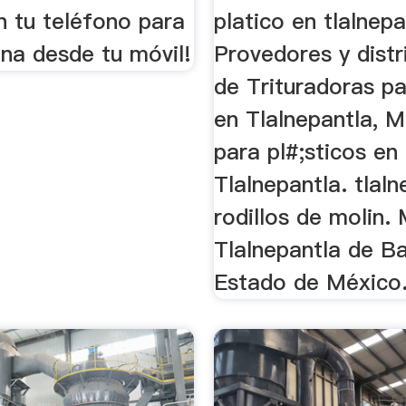
n tu teléfono para
platico en tlalnepa
ina desde tu móvil!
Provedores y distr
de Trituradoras p
en Tlalnepantla, M
para pl#;sticos en
Tlalnepantla. tlaln
rodillos de molin.
Tlalnepantla de B
Estado de México