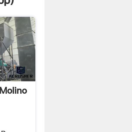
pp
)
 Molino
.