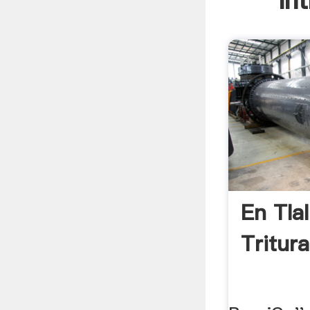
In
En Tla
Tritur