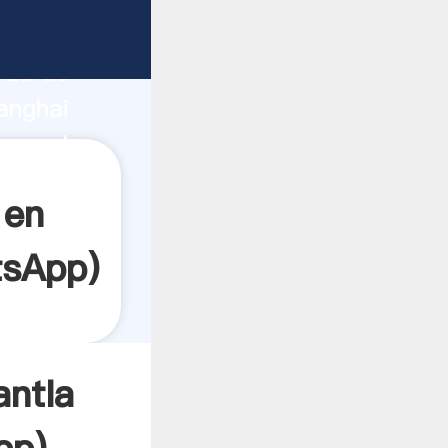
rza de
anghai
rea el
 en
sApp
)
antla