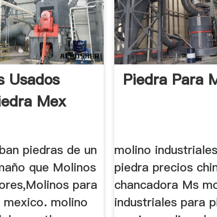
s Usados
Piedra Para 
iedra Mex
ban piedras de un
molino industriale
maño que Molinos
piedra precios chi
dores,Molinos para
chancadora Ms mo
n mexico. molino
industriales para p