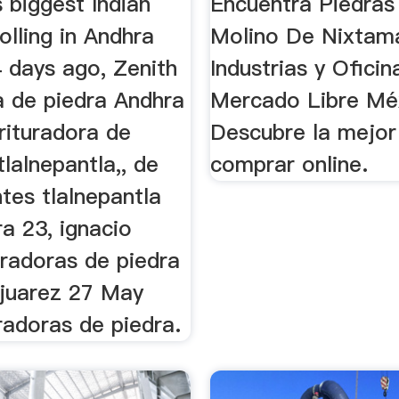
 biggest Indian
Encuentra Piedras
rolling in Andhra
Molino De Nixtam
 days ago, Zenith
Industrias y Oficin
a de piedra Andhra
Mercado Libre Mé
rituradora de
Descubre la mejor
tlalnepantla,, de
comprar online.
tes tlalnepantla
ra 23, ignacio
uradoras de piedra
 juarez 27 May
radoras de piedra.