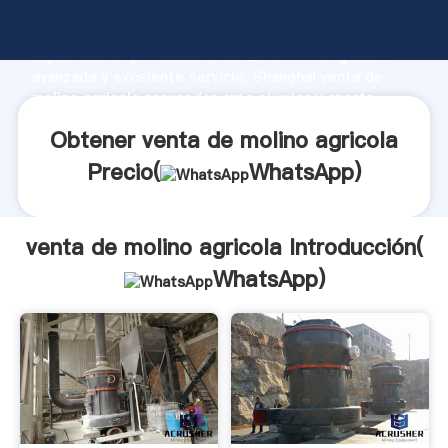
venta de molino agricola fabricante Agarrando fuerte
capacidad de producción, fuerza de investigación
avanzada y excelente servicio, Shanghai venta de
molino agricola proveedor crea el valor y aporta
valores a todos los clientes.
Obtener venta de molino agricola
Precio(
WhatsApp
)
venta de molino agricola Introducción(
WhatsApp
)