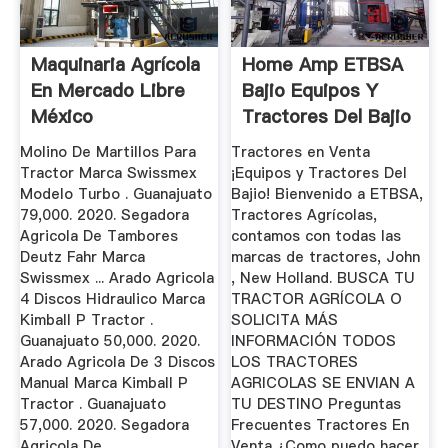
Maquinaria Agrícola
Home Amp ETBSA
En Mercado Libre
Bajio Equipos Y
México
Tractores Del Bajio
Venta ...
Molino De Martillos Para
Tractores en Venta
Tractor Marca Swissmex
¡Equipos y Tractores Del
Modelo Turbo . Guanajuato
Bajio! Bienvenido a ETBSA,
79,000. 2020. Segadora
Tractores Agrícolas,
Agricola De Tambores
contamos con todas las
Deutz Fahr Marca
marcas de tractores, John
Swissmex ... Arado Agricola
, New Holland. BUSCA TU
4 Discos Hidraulico Marca
TRACTOR AGRÍCOLA O
Kimball P Tractor .
SOLICITA MÁS
Guanajuato 50,000. 2020.
INFORMACIÓN TODOS
Arado Agricola De 3 Discos
LOS TRACTORES
Manual Marca Kimball P
AGRICOLAS SE ENVIAN A
Tractor . Guanajuato
TU DESTINO Preguntas
57,000. 2020. Segadora
Frecuentes Tractores En
Agricola De ...
Venta ¿Como puedo hacer