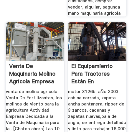
clasificados, comprar,
vender, alquilar, segunda
mano maquinaria agricola
Venta De
El Equipamiento
Maquinaria Molino
Para Tractores
Agricola Empresa
Están En
Menonitas
Vivanuncios
venta de molino agricola
motor 3126b, aÑo 2003,
Venta De Fertilizantes, los
cabina cerrada, zapata
molinos de viento para la
ancha pantanera, ripper de
agricultura Actividad
3 zancos, cadenas y
Empresa Dedicada a la
zapatas nuevas,pala de
Venta de Maquinaria para
angle, se entrega detallado
la . [Chatea ahora] Las 10
y listo para trabajar 16,000