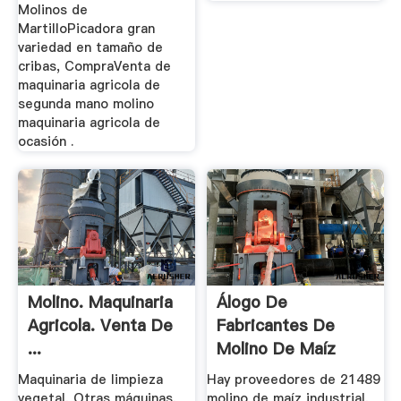
Molinos de
MartilloPicadora gran
variedad en tamaño de
cribas, CompraVenta de
maquinaria agricola de
segunda mano molino
maquinaria agricola de
ocasión .
Molino. Maquinaria
Álogo De
Agricola. Venta De
Fabricantes De
...
Molino De Maíz
Industrial De ...
Maquinaria de limpieza
Hay proveedores de 21489
vegetal, Otras máquinas,
molino de maíz industrial,