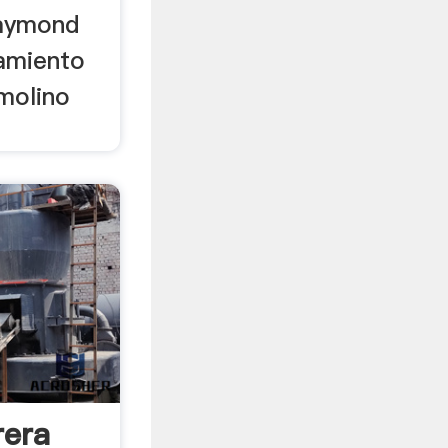
raymond
amiento
molino
rera