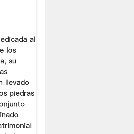
dedicada al
e los
ia, su
las
n llevado
os piedras
onjunto
minado
trimonial