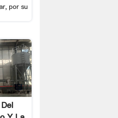
ar, por su
 Del
do Y La