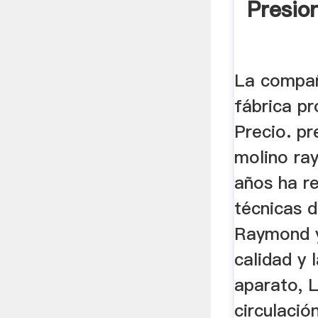
Presio
La compañ
fábrica pr
Precio. pr
molino ra
años ha r
técnicas d
Raymond y
calidad y 
aparato, 
circulación