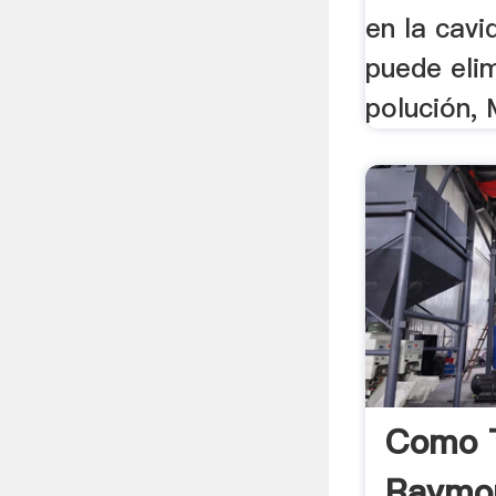
en la cavi
puede elim
polución, 
Como 
Raymo