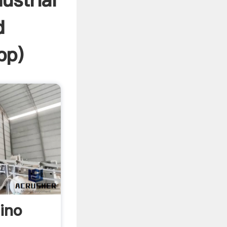
ustrial
d
pp
)
ino