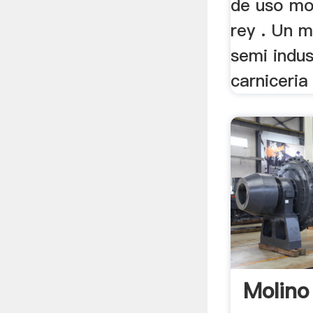
de uso mol
rey . Un m
semi indus
carniceria 
Molin