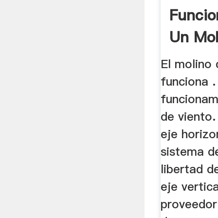
Funcio
Un Mol
El molino
funciona 
funcionam
de viento.
eje horizo
sistema d
libertad d
eje vertic
proveedor 