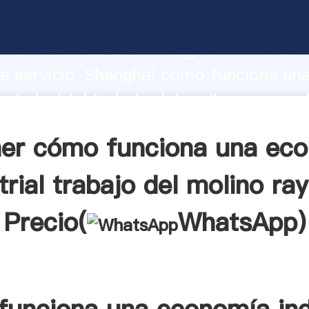
ciona una economía industrial trabajo
raymond fabricante Agarrando fuerte c
cción, fuerza de investigación avanzad
e servicio, Shanghai cómo funciona un
 industrial trabajo del molino raymon
r crea el valor y aporta valores a todo
er cómo funciona una ec
trial trabajo del molino r
Precio(
WhatsApp
)