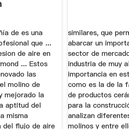
n
ía de es una
similares, que per
ofesional que ...
abarcar un import
esion de aire en
sector de mercad
ymond ... Estos
industria de muy a
enovado las
importancia en est
el molino de
como es la de la f
 mejorado la
de productos cer
la aptitud del
para la construcci
La misma
analizan diferente
 del flujo de aire
molinos y entre el