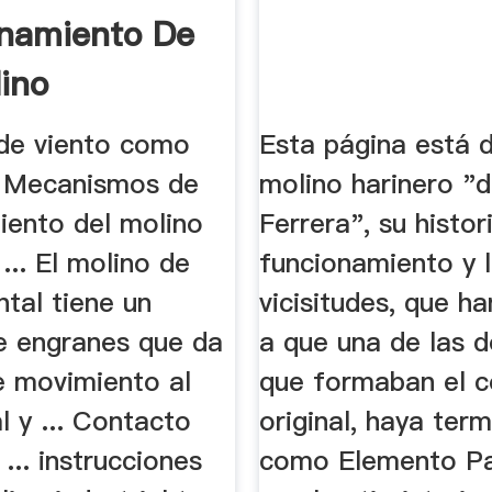
namiento De
ino
 de viento como
Esta página está 
. Mecanismos de
molino harinero "d
iento del molino
Ferrera", su histor
 ... El molino de
funcionamiento y 
ntal tiene un
vicisitudes, que ha
e engranes que da
a que una de las d
e movimiento al
que formaban el c
al y ... Contacto
original, haya ter
... instrucciones
como Elemento Pa