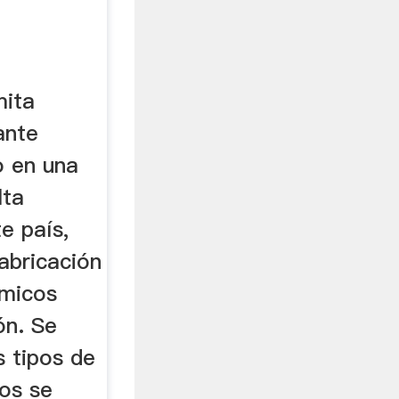
mita
ante
o en una
lta
e país,
abricación
ámicos
ón. Se
s tipos de
los se