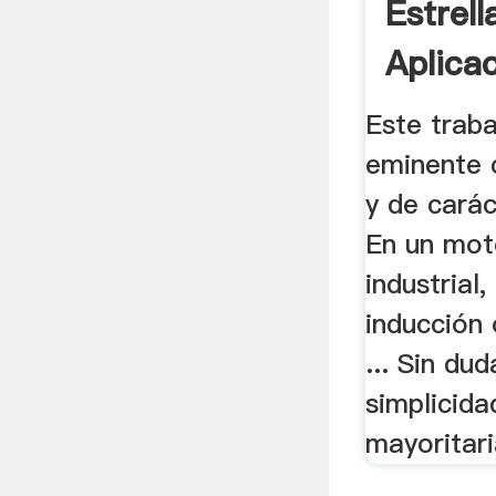
Estrell
Aplicac
Este traba
eminente 
y de carác
En un mot
industrial
inducción 
... Sin du
simplicida
mayoritar