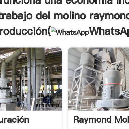
unciona una economía ind
trabajo del molino raymon
troducción(
WhatsA
uración
Raymond Mol