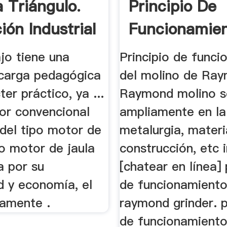
a Triángulo.
Principio De
ión Industrial
Funcionamie
jo tiene una
Principio de func
carga pedagógica
del molino de Ray
ter práctico, ya ...
Raymond molino s
or convencional
ampliamente en la
, del tipo motor de
metalurgia, materi
o motor de jaula
construcción, etc i
da por su
[chatear en línea] 
d y economía, el
de funcionamient
iamente .
raymond grinder. p
de funcionamient