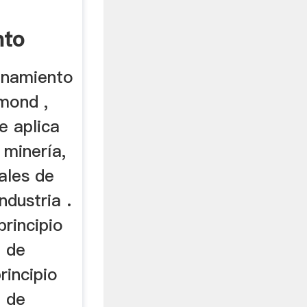
nto
ionamiento
mond ,
e aplica
 minería,
ales de
ndustria .
principio
o de
rincipio
o de