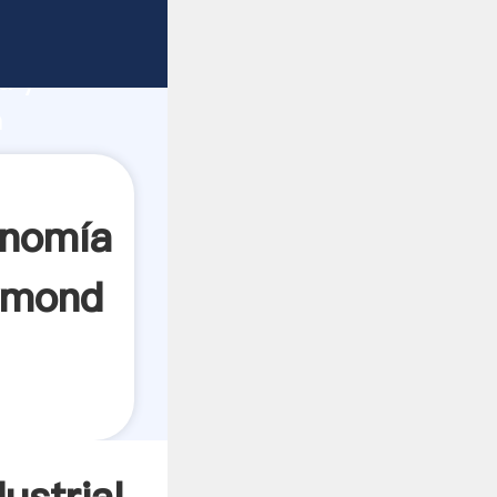
 del
apacidad
a y
a
d
s los
onomía
aymond