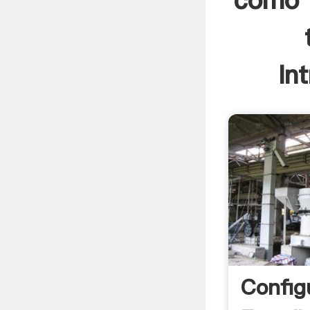
cómo f
In
Config