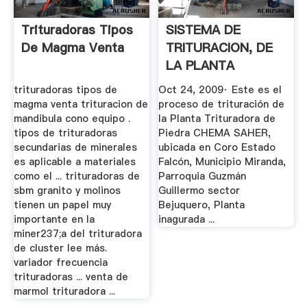
Trituradoras Tipos
SISTEMA DE
De Magma Venta
TRITURACION, DE
LA PLANTA
TRITURADORA DE
trituradoras tipos de
Oct 24, 2009· Este es el
...
magma venta trituracion de
proceso de trituración de
mandibula cono equipo .
la Planta Trituradora de
tipos de trituradoras
Piedra CHEMA SAHER,
secundarias de minerales
ubicada en Coro Estado
es aplicable a materiales
Falcón, Municipio Miranda,
como el ... trituradoras de
Parroquia Guzmán
sbm granito y molinos
Guillermo sector
tienen un papel muy
Bejuquero, Planta
importante en la
inagurada ...
miner237;a del trituradora
de cluster lee más.
variador frecuencia
trituradoras ... venta de
marmol trituradora ...