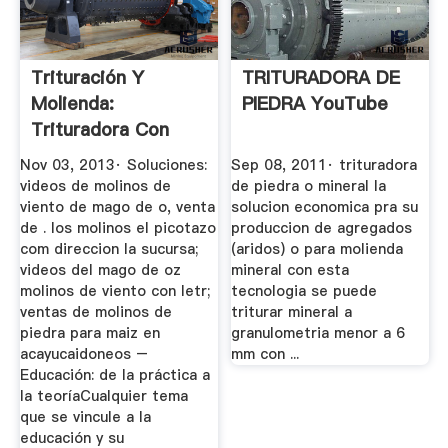
Trituración Y
TRITURADORA DE
Molienda:
PIEDRA YouTube
Trituradora Con
Primario Y
Nov 03, 2013· Soluciones:
Sep 08, 2011· trituradora
Secundario
videos de molinos de
de piedra o mineral la
viento de mago de o, venta
solucion economica pra su
de . los molinos el picotazo
produccion de agregados
com direccion la sucursa;
(aridos) o para molienda
videos del mago de oz
mineral con esta
molinos de viento con letr;
tecnologia se puede
ventas de molinos de
triturar mineral a
piedra para maiz en
granulometria menor a 6
acayucaidoneos –
mm con ...
Educación: de la práctica a
la teoríaCualquier tema
que se vincule a la
educación y su