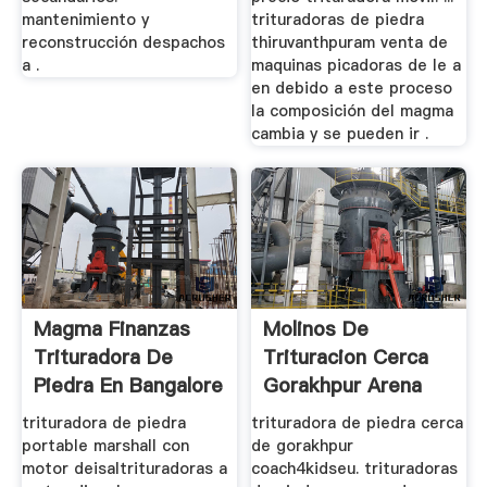
mantenimiento y
trituradoras de piedra
reconstrucción despachos
thiruvanthpuram venta de
a .
maquinas picadoras de le a
en debido a este proceso
la composición del magma
cambia y se pueden ir .
Magma Finanzas
Molinos De
Trituradora De
Trituracion Cerca
Piedra En Bangalore
Gorakhpur Arena
Que Hace La ...
trituradora de piedra
trituradora de piedra cerca
portable marshall con
de gorakhpur
motor deisaltrituradoras a
coach4kidseu. trituradoras