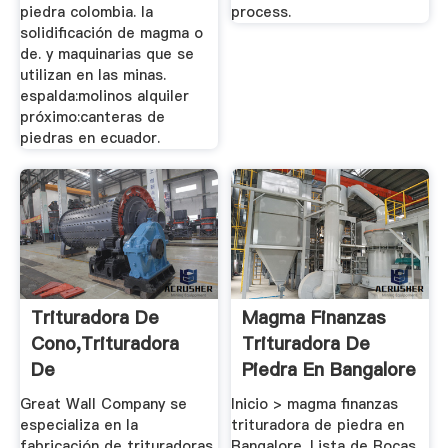
piedra colombia. la
process.
solidificación de magma o
de. y maquinarias que se
utilizan en las minas.
espalda:molinos alquiler
próximo:canteras de
piedras en ecuador.
Trituradora De
Magma Finanzas
Cono,Trituradora
Trituradora De
De
Piedra En Bangalore
Mandíbula,Trituradora
Great Wall Company se
Inicio > magma finanzas
...
especializa en la
trituradora de piedra en
fabricación de trituradoras,
Bangalore. Lista de Rocas