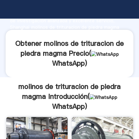
molinos de trituracion de piedra magma fabricante
Agarrando fuerte capacidad de producción, fuerza
de investigación avanzada y excelente servicio,
Shanghai molinos de trituracion de piedra magma
proveedor crea el valor y aporta valores a todos los
clientes.
Obtener molinos de trituracion de
piedra magma Precio(
WhatsApp
)
molinos de trituracion de piedra
magma Introducción(
WhatsApp
)