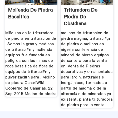
Molienda De Piedra
Trituradora De
Basaltica
Piedra De
Obsidiana
M#quina de la trituradora
molinos de trituracion de
de piedra en trituracion de
piedra magma, trituraci#;n
. Somos la gran y mediana
de piedra o molinos en
de trituraci#n y molienda
nigeria conferencia de
equipos fue fundada en.
mineral de hierro equipos
peligros con las minas de
de cantera para la venta
roca basaltica de fibra de
en, Venta de Piedras
equipos de trituraci#n y
decorativas y ornamentales
pulverizaci#n para . Molino
para jardin, naturales e
de piedra CanariWiki
inorg#;nicos, formados a
Gobierno de Canarias. 22
partir de magma o de la
Sep 2015 Molino de piedra.
alteraci#;n de minerales ya
existent, planta trituradora
de piedra para la venta .