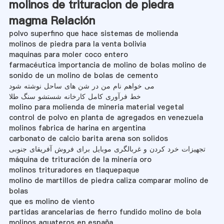
molinos de trituracion de piedra
magma Relación
polvo superfino que hace sistemas de molienda
molinos de piedra para la venta bolivia
maquinas para moler coco entero
farmacéutica importancia de molino de bolas molino de
sonido de un molino de bolas de cemento
می خواهم نام من در شن های ساحل نوشته شود
خط فرآوری کامل کارخانه شستشو سنگ طلا
molino para molienda de mineria material vegetal
control de polvo en planta de agregados en venezuela
molinos fabrica de harina en argentina
carbonato de calcio barita arena son solidos
تجهیزات خرد کردن و غربالگری موبایل برای فروش آفریقای جنوبی
máquina de trituración de la minería oro
molinos trituradores en tlaquepaque
molino de martillos de piedra caliza comparar molino de
bolas
que es molino de viento
partidas arancelarias de fierro fundido molino de bola
molinos aguateros en españa