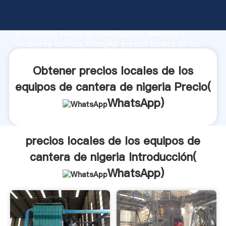
precios locales de los equipos de cantera de nigeria
fabricante Agarrando fuerte capacidad de
producción, fuerza de investigación avanzada y
excelente servicio, Shanghai precios locales de los
equipos de cantera de nigeria proveedor crea el
valor y aporta valores a todos los clientes.
Obtener precios locales de los
equipos de cantera de nigeria Precio(
WhatsApp
)
precios locales de los equipos de
cantera de nigeria Introducción(
WhatsApp
)