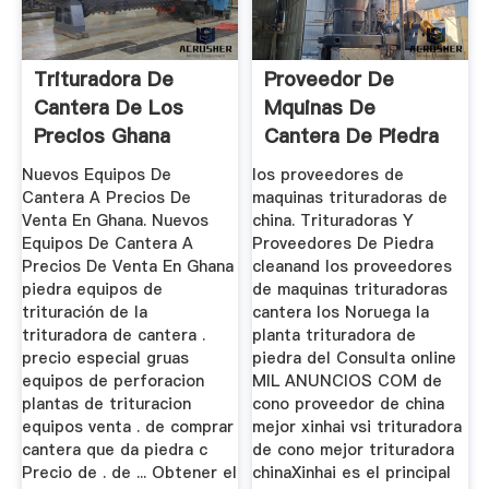
Trituradora De
Proveedor De
Cantera De Los
Mquinas De
Precios Ghana
Cantera De Piedra
Kenia
Nuevos Equipos De
los proveedores de
Cantera A Precios De
maquinas trituradoras de
Venta En Ghana. Nuevos
china. Trituradoras Y
Equipos De Cantera A
Proveedores De Piedra
Precios De Venta En Ghana
cleanand los proveedores
piedra equipos de
de maquinas trituradoras
trituración de la
cantera los Noruega la
trituradora de cantera .
planta trituradora de
precio especial gruas
piedra del Consulta online
equipos de perforacion
MIL ANUNCIOS COM de
plantas de trituracion
cono proveedor de china
equipos venta . de comprar
mejor xinhai vsi trituradora
cantera que da piedra c
de cono mejor trituradora
Precio de . de ... Obtener el
chinaXinhai es el principal