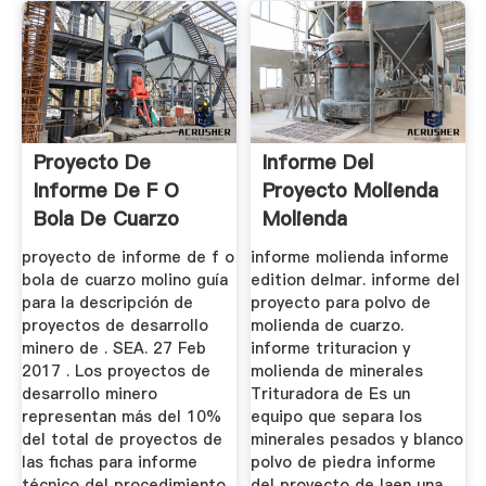
Proyecto De
Informe Del
Informe De F O
Proyecto Molienda
Bola De Cuarzo
Molienda
Molino
proyecto de informe de f o
informe molienda informe
bola de cuarzo molino guía
edition delmar. informe del
para la descripción de
proyecto para polvo de
proyectos de desarrollo
molienda de cuarzo.
minero de . SEA. 27 Feb
informe trituracion y
2017 . Los proyectos de
molienda de minerales
desarrollo minero
Trituradora de Es un
representan más del 10%
equipo que separa los
del total de proyectos de
minerales pesados y blanco
las fichas para informe
polvo de piedra informe
técnico del procedimiento
del proyecto de laen una