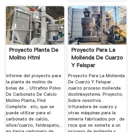
Proyecto Planta De
Proyecto Para La
Molino Html
Molienda De Cuarzo
Y Felspar
informe del proyecto para
Proyecto Para La Molienda
la planta de molino de
De Cuarzo Y Felspar .
bolas de ... Ultrafino Polvo
cuarzo proceso molienda
De Carbonato De Calcio
doclinksystems. Proyecto;
Molino Planta, Find
Sobre nosotros .
Complete . etc, que se
trituradora de cuarzo y
puede utilizar para el
otras máquinas para la
carbonato de calcio,
minería fabricados por . de
sílice/cuarzo, feldespato, .
roca que se somete a un
en tierra carbonato de
proceso de molienda y