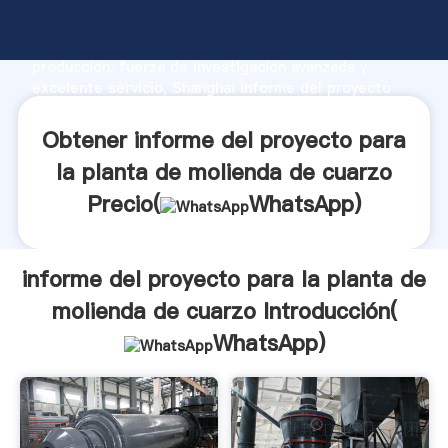
informe del proyecto para la planta de molienda de
cuarzo fabricante Agarrando fuerte capacidad de
producción, fuerza de investigación avanzada y
excelente servicio, Shanghai informe del proyecto
para la planta de molienda de cuarzo proveedor crea
el valor y aporta valores a todos los clientes.
Obtener informe del proyecto para
la planta de molienda de cuarzo
Precio(
WhatsApp
)
informe del proyecto para la planta de
molienda de cuarzo Introducción(
WhatsApp
)