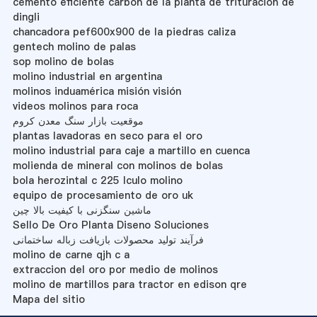
cemento eficiente carbón de la planta de trituración de
dingli
chancadora pef600x900 de la piedras caliza
gentech molino de palas
sop molino de bolas
molino industrial en argentina
molinos induamérica misión visión
videos molinos para roca
موقعیت بازار سنگ معدن کروم
plantas lavadoras en seco para el oro
molino industrial para caje a martillo en cuenca
molienda de mineral con molinos de bolas
bola herozintal c 225 lculo molino
equipo de procesamiento de oro uk
ماشین سنگزنی با کیفیت بالا چین
Sello De Oro Planta Diseno Soluciones
فرآیند تولید محصولات بازیافت زباله ساختمانی
molino de carne qjh c a
extraccion del oro por medio de molinos
molino de martillos para tractor en edison qre
Mapa del sitio