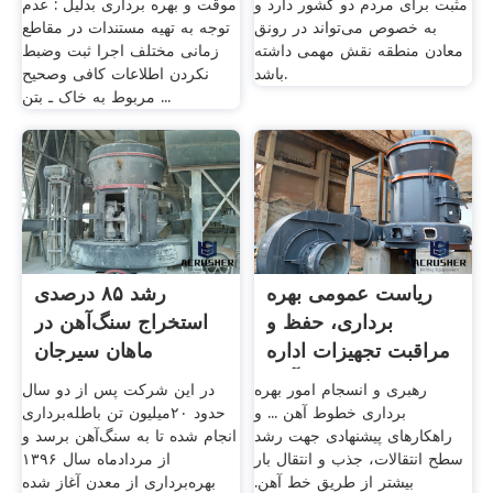
مثبت برای مردم دو کشور دارد و
موقت و بهره برداری بدلیل : عدم
به خصوص می‌تواند در رونق
توجه به تهیه مستندات در مقاطع
معادن منطقه نقش مهمی داشته
زمانی مختلف اجرا ثبت وضبط
باشد.
نکردن اطلاعات کافی وصحیح
مربوط به خاک ـ بتن ...
ریاست عمومی بهره
رشد ۸۵ درصدی
برداری، حفظ و
استخراج سنگ‌آهن در
مراقبت تجهیزات اداره
ماهان سیرجان
خط آهن ...
رهبری و انسجام امور بهره
در این شرکت پس از دو سال
برداری خطوط آهن ... و
حدود ۲۰میلیون تن باطله‌برداری
راهکارهای پیشنهادی جهت رشد
انجام شده تا به سنگ‌آهن برسد و
سطح انتقالات، جذب و انتقال بار
از مردادماه سال ۱۳۹۶
بیشتر از طریق خط آهن.
بهره‌برداری از معدن آغاز شده