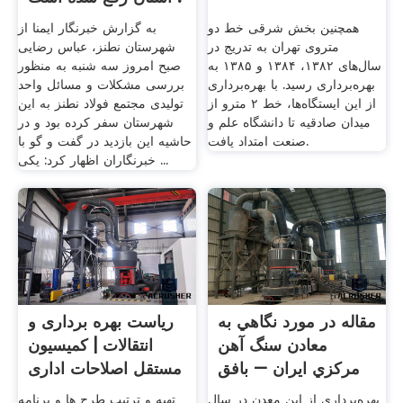
همچنین بخش شرقی خط دو
به گزارش خبرنگار ایمنا از
متروی تهران به تدریج در
شهرستان نطنز، عباس رضایی
سال‌های ۱۳۸۲، ۱۳۸۴ و ۱۳۸۵ به
صبح امروز سه شنبه به منظور
بهره‌برداری رسید. با بهره‌برداری
بررسی مشکلات و مسائل واحد
از این ایستگاه‌ها، خط ۲ مترو از
تولیدی مجتمع فولاد نطنز به این
میدان صادقیه تا دانشگاه علم و
شهرستان سفر کرده بود و در
صنعت امتداد یافت.
حاشیه این بازدید در گفت و گو با
خبرنگاران اظهار کرد: یکی ...
مقاله در مورد نگاهي به
ریاست بهره برداری و
معادن سنگ آهن
انتقالات | کمیسیون
مركزي ايران – بافق
مستقل اصلاحات اداری
...
بهره‌برداری از این معدن در سال ‪
تهیه و ترتیب طرح ها و برنامه