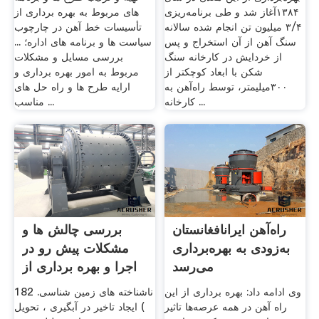
۱۳۸۴‬آغاز شد و طی برنامه‌ریزی
های مربوط به بهره برداری از
انجام شده سالانه ‪ ۳/۴‬میلیون تن
تأسیسات خط آهن در چارچوب
سنگ آهن از آن استخراج و پس
سیاست ها و برنامه های اداره؛ ...
از خردایش در کارخانه سنگ
بررسی مسایل و مشکلات
شکن با ابعاد کوچکتر از ‪
مربوط به امور بهره برداری و
۳۰۰‬میلیمتر، توسط راه‌آهن به
ارایه طرح ها و راه حل های
کارخانه ...
مناسب ...
راه‌آهن ایرانافغانستان
بررسی چالش ها و
به‌زودی به بهره‌برداری
مشکلات پیش رو در
می‌رسد
اجرا و بهره برداری از
...
وی ادامه داد: بهره برداری از این
ناشناخته های زمین شناسی. 182
راه آهن در همه عرصه‌ها تاثیر
) ایجاد تاخیر در آبگیری ، تحویل