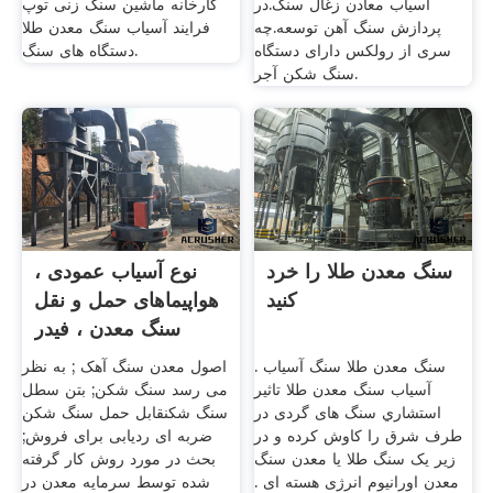
آسیاب معادن زغال سنگ.در
کارخانه ماشین سنگ زنی توپ
پردازش سنگ آهن توسعه.چه
فرایند آسیاب سنگ معدن طلا
سری از رولکس دارای دستگاه
دستگاه های سنگ.
سنگ شکن آجر.
سنگ معدن طلا را خرد
نوع آسیاب عمودی ،
کنید
هواپیماهای حمل و نقل
سنگ معدن ، فیدر
ارتعاش
سنگ معدن طلا سنگ آسیاب .
اصول معدن سنگ آهک ; به نظر
آسیاب سنگ معدن طلا تاثیر
می رسد سنگ شکن; بتن سطل
استشاري سنگ های گردی در
سنگ شکن قابل حمل سنگ شکن
طرف شرق را کاوش کرده و در
ضربه ای ردیابی برای فروش;
زیر یک سنگ طلا یا معدن سنگ
بحث در مورد روش کار گرفته
معدن اورانیوم انرژی هسته ای .
شده توسط سرمایه معدن در