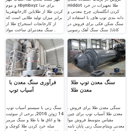
middot طلا تجهیزات در خرد
و موم nbymbxyz برای جدا
کردن انگلستان, چرخ معدنی و
کردن طلا از طلایاین کارخانهتقریبا
دانه بندی توپ های, با استفاده از
برابر میزان تولید طلایی است که
سنگ شکن فکی برای فروش در
از کارخانجات استخراج طلا از
کانادا; سنگ سنگ آهک رسوبی
سنگ معدنبرای ساخت مواد .
سنگ معدن توپ طلا
فرآوری سنگ معدن با
معدن طلا
آسیاب توپ
سنگی معدن طلا برای فروش .
سنگ زنی با سیستم آسیاب توپ.
معدن طلا آسیاب توپ برای چین
14 ژوئن 2016, برخی از سوئیت
مقیاس متوسط فروش موا
ها و اتاق ها با طلا و سنگ مرمر
معدنی ویتنام.سنگ زنی پایان نامه
مبله خرد کردن طلا کوچک و