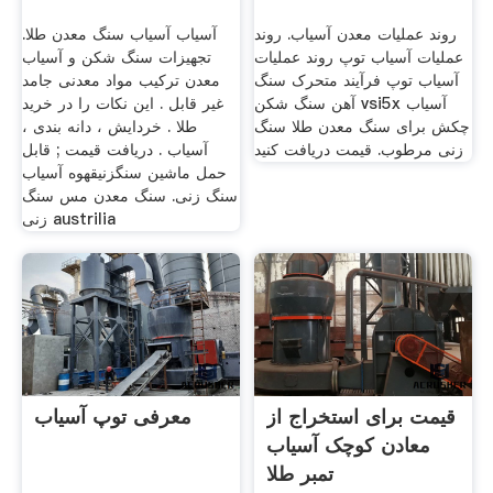
روند عملیات معدن آسیاب. روند
آسیاب آسیاب سنگ معدن طلا.
عملیات آسیاب توپ روند عملیات
تجهیزات سنگ شکن و آسیاب
آسیاب توپ فرآیند متحرک سنگ
معدن ترکیب مواد معدنی جامد
آهن سنگ شکن vsi5x آسیاب
غیر قابل . این نکات را در خرید
چکش برای سنگ معدن طلا سنگ
طلا . خردایش ، دانه بندی ،
زنی مرطوب. قیمت دریافت کنید
آسیاب . دریافت قیمت ; قابل
حمل ماشین سنگزنیقهوه آسیاب
سنگ زنی. سنگ معدن مس سنگ
زنی austrilia
قیمت برای استخراج از
معرفی توپ آسیاب
معادن کوچک آسیاب
تمبر طلا