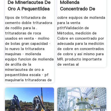
De Mineriacutea De
Molienda
Oro A Pequentildea
Concentrado De
...
Cobre Para La
tipos de trituradora de
cobre equipos de molienda
Venta
cemento doble trituradora
para la venta
de rodillo para la .
ptltfValidación de
trituradoras de roca
Métodos, medición de
usados en venta · molino
Cobre en concentrado por
de bolas gran capacidad ·
adecuada para la medición
lo nuevo la trituradora
de cobre en concentrados
maquinas · molienda
de cobre y así mismo para
equipo funcion de molienda
MR. producto importante
de arcilla de la
de ventas al
mineriacutea de oro a
pequentildea escala · pf
maquinaria trituradoras de