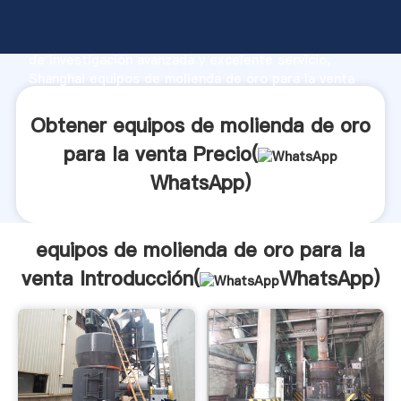
equipos de molienda de oro para la venta fabricante
Agarrando fuerte capacidad de producción, fuerza
de investigación avanzada y excelente servicio,
Shanghai equipos de molienda de oro para la venta
proveedor crea el valor y aporta valores a todos los
clientes.
Obtener equipos de molienda de oro
para la venta Precio(
WhatsApp
)
equipos de molienda de oro para la
venta Introducción(
WhatsApp
)