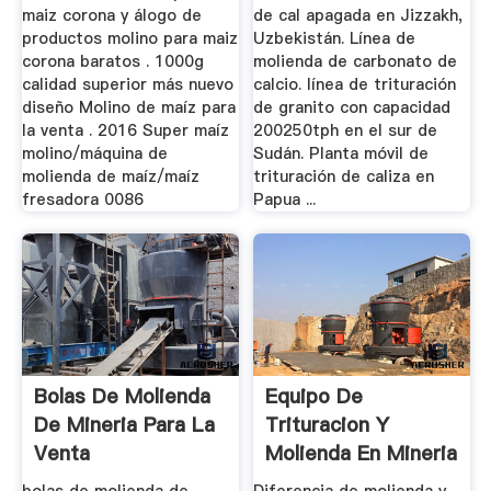
maiz corona y álogo de
de cal apagada en Jizzakh,
productos molino para maiz
Uzbekistán. Línea de
corona baratos . 1000g
molienda de carbonato de
calidad superior más nuevo
calcio. línea de trituración
diseño Molino de maíz para
de granito con capacidad
la venta . 2016 Super maíz
200250tph en el sur de
molino/máquina de
Sudán. Planta móvil de
molienda de maíz/maíz
trituración de caliza en
fresadora 0086
Papua ...
Bolas De Molienda
Equipo De
De Mineria Para La
Trituracion Y
Venta
Molienda En Mineria