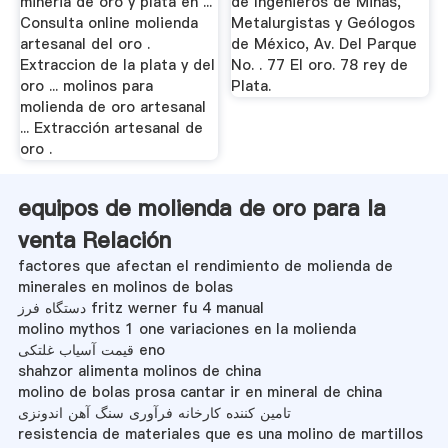
mineria de oro y plata en ...
de Ingenieros de Minas,
Consulta online molienda
Metalurgistas y Geólogos
artesanal del oro .
de México, Av. Del Parque
Extraccion de la plata y del
No. . 77 El oro. 78 rey de
oro ... molinos para
Plata.
molienda de oro artesanal
... Extracción artesanal de
oro .
equipos de molienda de oro para la
venta Relación
factores que afectan el rendimiento de molienda de
minerales en molinos de bolas
دستگاه فرز fritz werner fu 4 manual
molino mythos 1 one variaciones en la molienda
قیمت آسیاب غلتکی eno
shahzor alimenta molinos de china
molino de bolas prosa cantar ir en mineral de china
تامین کننده کارخانه فرآوری سنگ آهن اندونزی
resistencia de materiales que es una molino de martillos