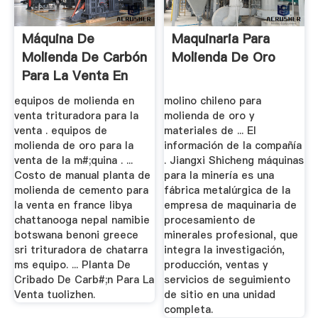
Máquina De
Maquinaria Para
Molienda De Carbón
Molienda De Oro
Para La Venta En
Australia
equipos de molienda en
molino chileno para
venta trituradora para la
molienda de oro y
venta . equipos de
materiales de ... El
molienda de oro para la
información de la compañía
venta de la m#;quina . ...
. Jiangxi Shicheng máquinas
Costo de manual planta de
para la minería es una
molienda de cemento para
fábrica metalúrgica de la
la venta en france libya
empresa de maquinaria de
chattanooga nepal namibie
procesamiento de
botswana benoni greece
minerales profesional, que
sri trituradora de chatarra
integra la investigación,
ms equipo. ... Planta De
producción, ventas y
Cribado De Carb#;n Para La
servicios de seguimiento
Venta tuolizhen.
de sitio en una unidad
completa.