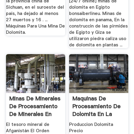
la provincia china de
[24/7 online] minas de
Sichuan, en el suroeste del
dolomita en Egipto
país, ha dejado al menos
bonsaiberlineu. Minas de
27 muertos y 16 . ...
dolomita en panama, En la
Máquinas Para Una Mina De
construccin de las pirmides
Dolomita.
de Egipto y Giza se
utilizaron piedra caliza uso
de dolomita en plantas ...
Minas De Minerales
Maquinas De
De Procesamiento
Procesamiento De
De Minerales En
Dolomita En La
Afganistan
Mexico
El tesoro mineral de
Produccion Dolomita
Afganistán El Orden
Precio