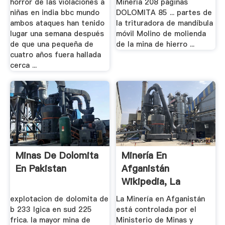
horror de las violaciones a
Minería 208 páginas
niñas en india bbc mundo
DOLOMITA 85 ... partes de
ambos ataques han tenido
la trituradora de mandíbula
lugar una semana después
móvil Molino de molienda
de que una pequeña de
de la mina de hierro ...
cuatro años fuera hallada
cerca ...
Minas De Dolomita
Minería En
En Pakistan
Afganistán
Wikipedia, La
Enciclopedia Libre
explotacion de dolomita de
La Minería en Afganistán
b 233 lgica en sud 225
está controlada por el
frica. la mayor mina de
Ministerio de Minas y