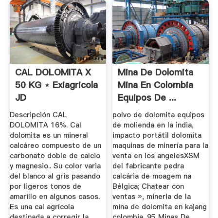
CAL DOLOMITA X
Mina De Dolomita
50 KG ⋆ Exiagricola
Mina En Colombia
JD
Equipos De ...
Descripción CAL
polvo de dolomita equipos
DOLOMITA 16%. Cal
de molienda en la india,
dolomita es un mineral
impacto portátil dolomita
calcáreo compuesto de un
maquinas de minería para la
carbonato doble de calcio
venta en los angelesXSM
y magnesio.. Su color varia
del fabricante pedra
del blanco al gris pasando
calcária de moagem na
por ligeros tonos de
Bélgica; Chatear con
amarillo en algunos casos.
ventas », mineria de la
Es una cal agrícola
mina de dolomita en kajang
destinada a corregir la
colombia. 95 Minas De