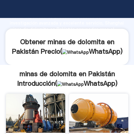
minas de dolomita en Pakistán fabricante Agarrando
fuerte capacidad de producción, fuerza de
investigación avanzada y excelente servicio, Shanghai
minas de dolomita en Pakistán proveedor crea el
valor y aporta valores a todos los clientes.
Obtener minas de dolomita en
Pakistán Precio(
WhatsApp
)
minas de dolomita en Pakistán
Introducción(
WhatsApp
)