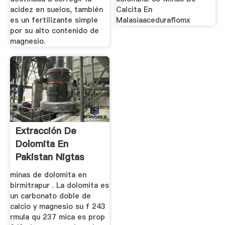
acidez en suelos, también
Calcita En
es un fertilizante simple
Malasiaaceduraflomx
por su alto contenido de
magnesio.
Extracción De
Dolomita En
Pakistan Nigtas
Carbonato De
minas de dolomita en
Calcio
birmitrapur . La dolomita es
un carbonato doble de
calcio y magnesio su f 243
rmula qu 237 mica es prop