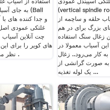
تکی اسپیندل عمودی
استفاده از آسیاب غ
(vertical spindle rol
به جای آسیاب گ
اب حلقه و ساچمه از
های بزرگ برای در هم
غلتکی عمودی اصل 
زغال سنگ استفاده
چت آنلاین آسیاب ا
این آسیاب معمولا در
های کویر را برای این
 به کار می‌رود.. زغال
نظر می گیرد قرار .
به صورت گرانشی از
یک لوله تغذیه ...