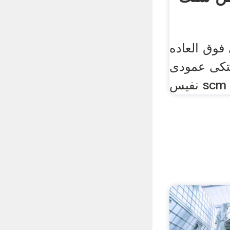
 العاده lum;
عمودی lm; آسیاب
نفیس scm