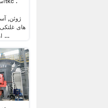
های غلتکی 
از توپ آسیابچین سنگ ...