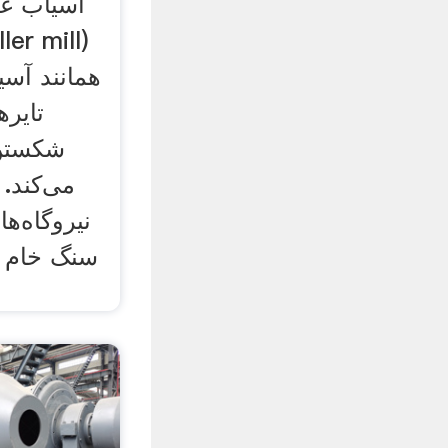
آسیاب غل
ler mill)
همانند آسی
تایر
شکستن 
می‌کند. 
نیروگاه‌ها
سنگ خام 