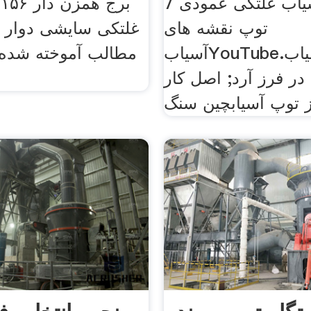
آسیاب غلتکی عمودی 7tkc .
ب
توپ نقشه های
غلتکی سایشی دوار در
آسیابYouTube.ژوئن, آسیاب
مطالب آموخته شده 
در فرز آرد; اصل کار