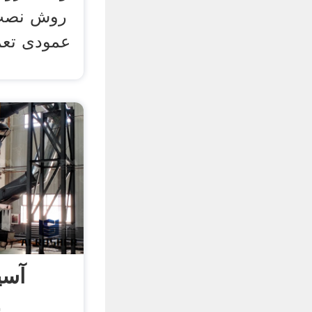
روش نصب 
عمودی تعم
آسی
ع