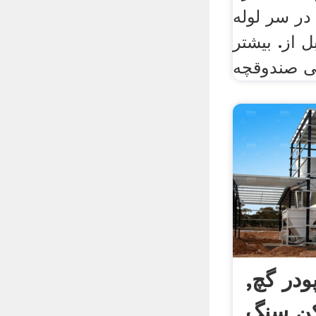
 در سر لوله
 از. بیشتر
ودر گچ,