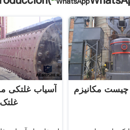
troducción(
WhatsA
 چیست مکانیزم
آسیاب غلتکی موا
غلتک 