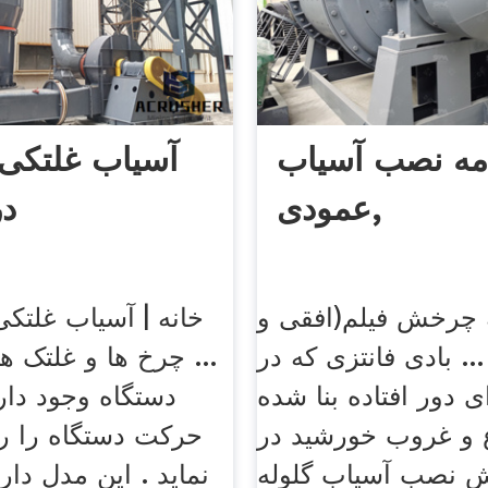
امه نصب آسیاب
آسیاب غلتکی
عمودی,
در
ه چرخش فیلم(افقی و
خانه | آسیاب غلتک
.. بادی فانتزی که در
... چرخ ها و غلتک ها
ی دور افتاده بنا شده
دستگاه وجود دا
و غروب خورشید در
حرکت دستگاه را ر
ش نصب آسیاب گلوله
نماید . این مدل دار