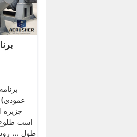
برن
برنام
عمودی) .
جزیره ا
است طلوع 
طول ... رو