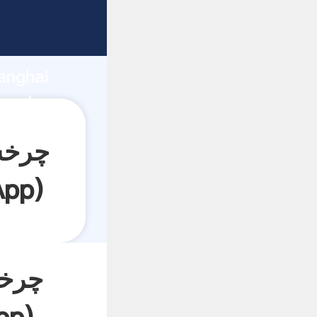
anghai
App
)
چرخش