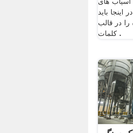
رج همزن دار ۱۵۶ آسیاب های
 اینجا باید
را در قالب
کلمات .