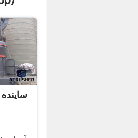
pp
)
ساینده