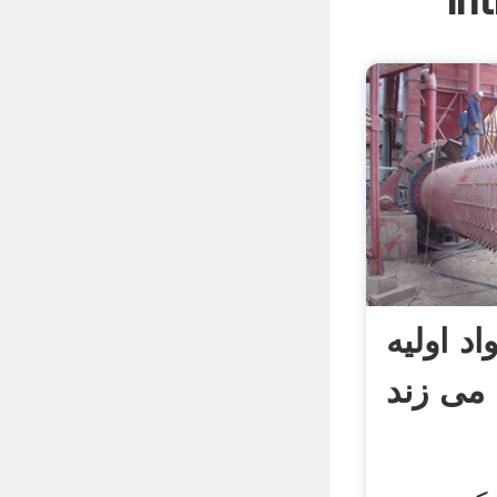
In
د اولیه
می زند