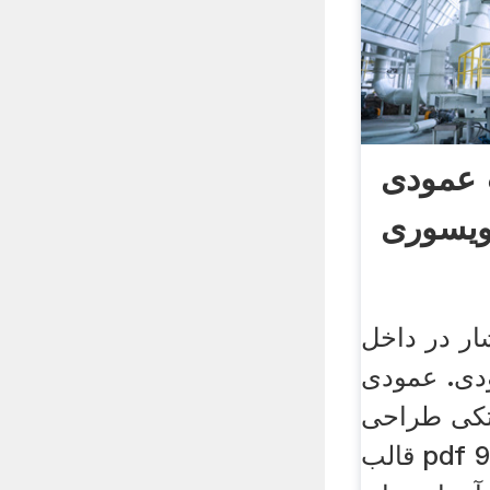
 عمودی
یسوری
ر در داخل
دی. عمودی
تکی طراحی
قالب pdf 9 ژانويه 2010 ۱۲۱