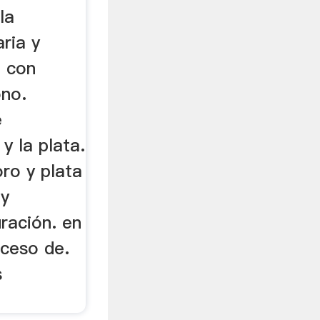
la
aria y
a con
ono.
e
y la plata.
oro y plata
 y
uración. en
oceso de.
s