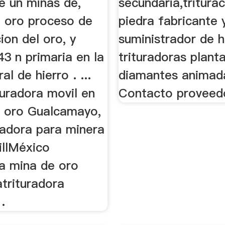
e un minas de,
secundaria,tritura
e oro proceso de
piedra fabricante 
cion del oro, y
suministrador de 
243 n primaria en la
trituradoras plant
l de hierro . ...
diamantes animad
turadora movil en
Contacto proveed
e oro Gualcamayo,
uradora para minera
illMéxico
ra mina de oro
atrituradora
.