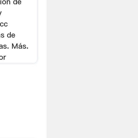
ción de
y
hcc
as de
as. Más.
or