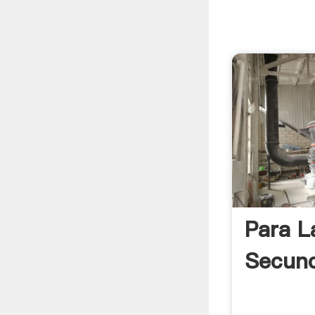
Para L
Secund