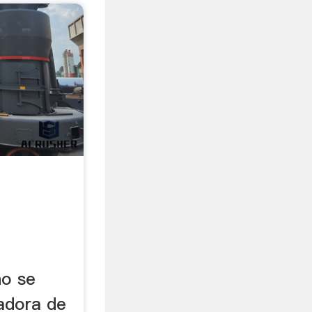
no se
radora de