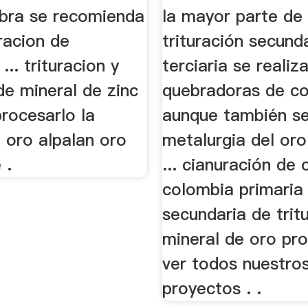
bra se recomienda
la mayor parte de 
racion de
trituración secund
... trituracion y
terciaria se realiz
de mineral de zinc
quebradoras de c
rocesarlo la
aunque también s
 oro alpalan oro
metalurgia del oro 
 .
... cianuración de 
colombia primaria
secundaria de trit
mineral de oro pr
ver todos nuestro
proyectos . .