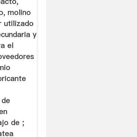
pacto,
o, molino
 utilizado
ecundaria y
ra el
oveedores
mio
bricante
 de
 en
jo de ;
atea