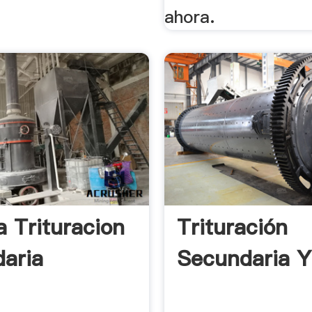
ahora.
a Trituracion
Trituración
aria
Secundaria Y