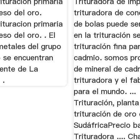
ituracion primaria
Trituradora de im
eso del oro.
trituradora de con
ituracion primaria
de bolas puede ser
eso del oro. . El
en la trituración s
metales del grupo
trituración fina pa
o se encuentran
cadmio. somos pr
mente de La
de mineral de cad
 .
trituradora y el fa
para el mundo. ...
Trituración, planta
trituración de oro
SudáfricaPrecio ba
Trituradora .... Ch