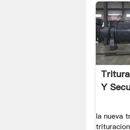
Tritur
Y Secu
la nueva t
trituracion