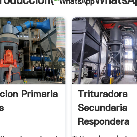
troducción(
WhatsA
acion Primaria
Trituradora
s
Secundaria
Respondera