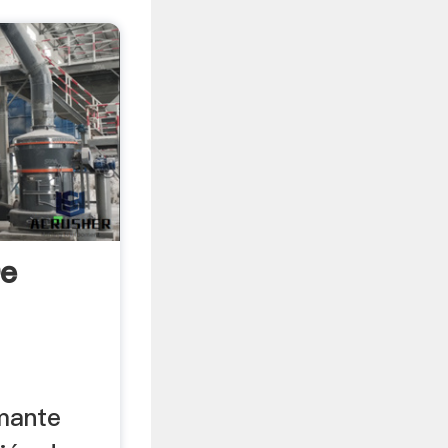
De
amante