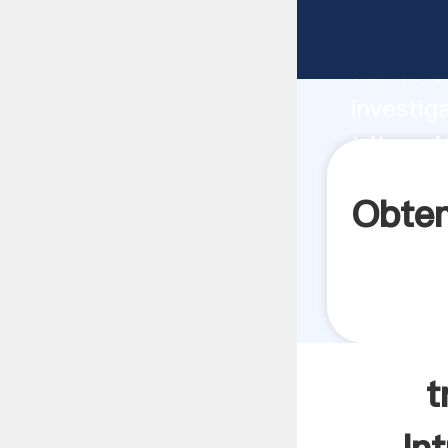
triturac
fuerte c
investig
triturac
aporta v
Obten
t