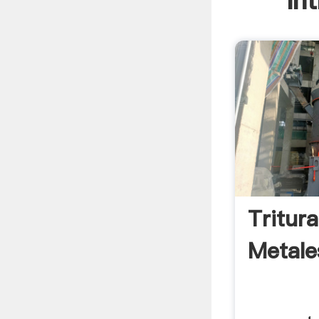
In
Tritur
Metale