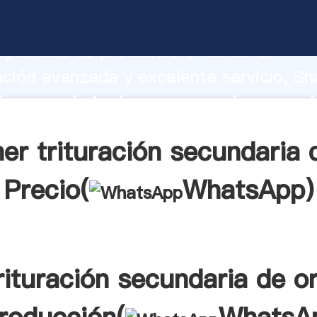
ión secundaria de oro fabricante Agarr
apacidad de producción, fuerza de
ación avanzada y excelente servicio, Sh
ión secundaria de oro proveedor crea el
alores a todos los clientes.
er trituración secundaria 
Precio(
WhatsApp
)
rituración secundaria de o