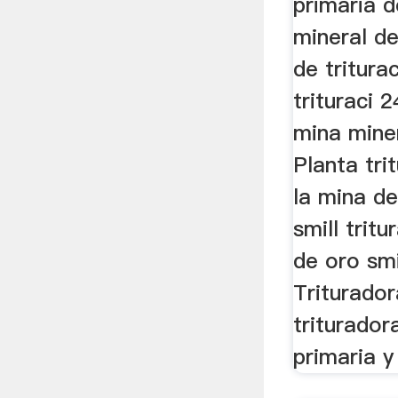
primaria d
mineral d
de tritura
trituraci 
mina minera
Planta tri
la mina d
smill trit
de oro sm
Triturado
triturador
primaria y 