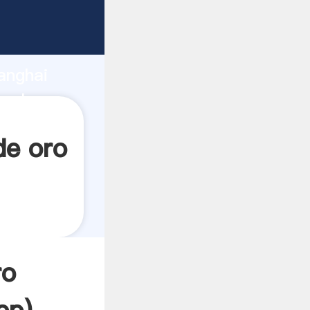
ando
anghai
 valor y
de oro
ro