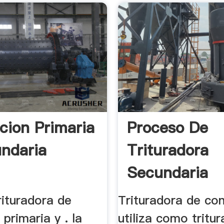
acion Primaria
Proceso De
ndaria
Trituradora
Secundaria
rituradora de
Trituradora de co
 primaria y . la
utiliza como tritu