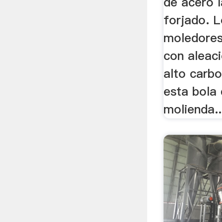
de acero 
forjado. 
moledores
con aleac
alto carbo
esta bola
molienda..