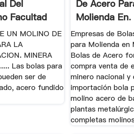
al Del
De Acero Par
ano Facultad
Molienda En.
niería.
DE UN MOLINO DE
Empresas de Bola
ARA LA
para Molienda en M
CION. MINERA
Bolas de Acero for
... Las bolas para
compra venta de 
pueden ser de
minero nacional y
jado, acero fundido
importación bola 
molino acero de b
plantas metalúrgi
completas molinos 