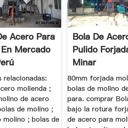
De Acero Para
Bola De Acer
 En Mercado
Pulido Forjad
Perú
Minar
 relacionadas:
80mm forjada mol
acero molienda ;
bolas de molino d
molino de acero
para. comprar Bola
bolas de molino ;
bajo la rotura for
 molino ; bolas de
de acero para mol