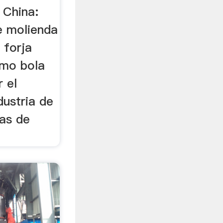
 China:
e molienda
 forja
omo bola
r el
dustria de
las de