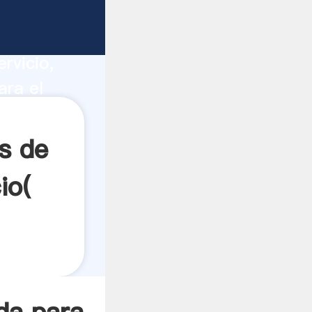
lino
ucción,
rvicio,
ara el
s a todos
s de
io(