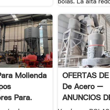
bolas. La alta red
Para Molienda
OFERTAS DE 
pos
De Acero –
res Para.
ANUNCIOS D
VENTA | Quim