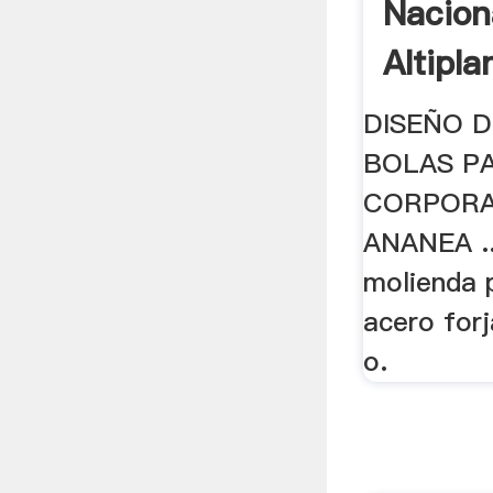
Nacion
Altipl
De Inge
DISEÑO 
BOLAS P
CORPORA
ANANEA ...
molienda 
acero for
o.