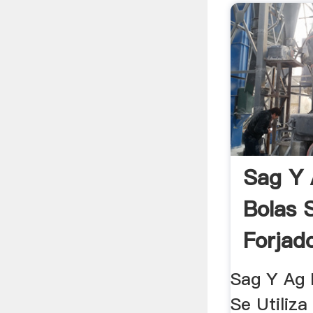
Sag Y 
Bolas S
Forjad
Sag Y Ag 
Se Utiliz