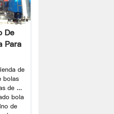
o De
a Para
ienda de
e bolas
s de ...
jado bola
ino de