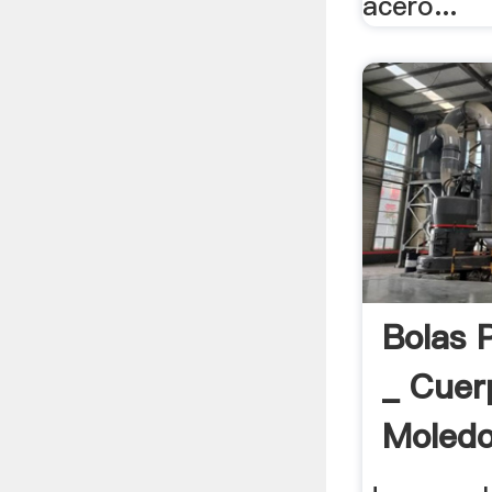
acero...
Bolas 
_ Cuer
Moledo