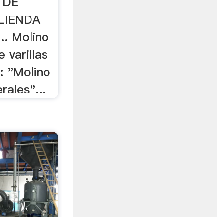
 DE
LIENDA
.. Molino
 varillas
: "Molino
rales"...