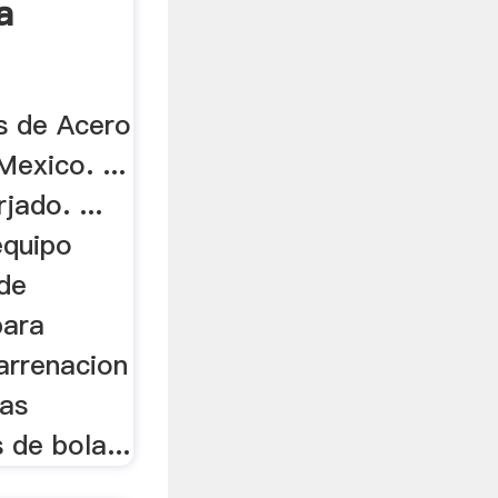
a
s de Acero
exico. ...
jado. ...
equipo
 de
para
arrenacion
cas
de bola...