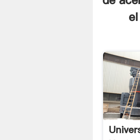
de ace
el
Univer