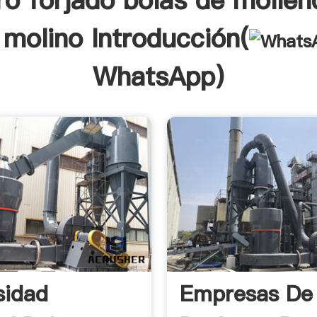
ro forjado bolas de molien
 molino Introducción(
WhatsApp
)
sidad
Empresas De 