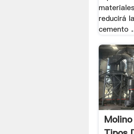
materiale
reducirá l
cemento ..
Molino
Tipos 