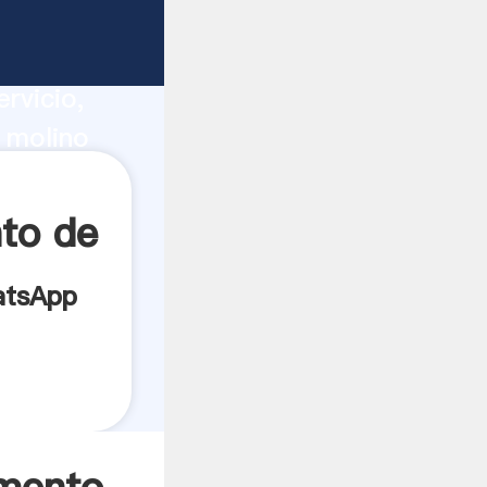
e
ucción,
rvicio,
 molino
odos los
nto de