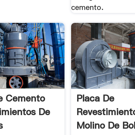
cemento.
De Cemento
Placa De
imientos De
Revestimient
s
Molino De Bo