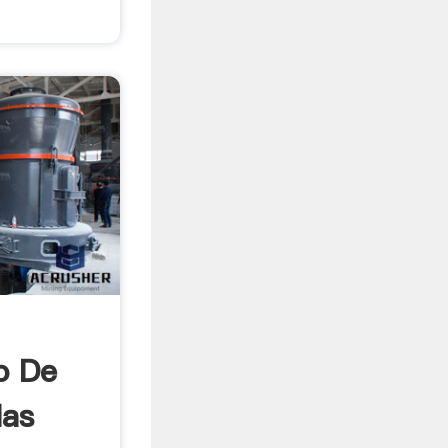
o De
las