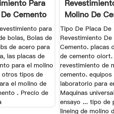
imiento Para
Revestimient
 De Cemento
Molino De C
.
revestimiento para
Tipo De Placa De
de bolas, Bolas de
Revestimiento De
ebs de acero para
Cemento. placas 
a, las placas de
de cemento oiort.
nto para el molino
revestimiento de 
 otros tipos de
cemento. equipos
ara el molino de
laboratorio para 
mento . Precio de
Maquinas universa
a
ensayo ... tipo de
lineing de molino 