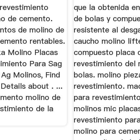
Que Respaldan
 revestimiento
que la obtenida e
no de cemento.
de bolas y compu
entos de molino de
resistente al desg
cemento rentables.
caucho molino lifte
za Molino Placas
compuesto placa 
imiento Para Sag
revestimiento del
 Ag Molinos, Find
bolas. molino piez
etails about . ...
revestimiento. ma
emento molino de
para revestimient
stimiento de la
molinos mic placa
revestimiento par
molino para ceme