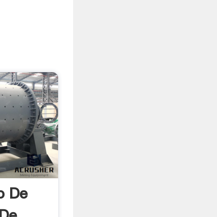
o De
 De