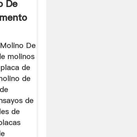
o De
emento
 Molino De
de molinos
 placa de
molino de
 de
ensayos de
les de
 placas
de