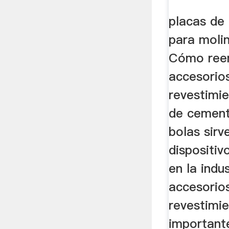
placas de
para moli
Cómo reem
accesorio
revestimi
de cement
bolas sir
dispositiv
en la indu
accesorios
revestimi
important