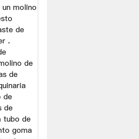
 ...
n un molino
esto
aste de
r .
de
 molino de
as de
quinaria
o de
s de
a tubo de
nto goma