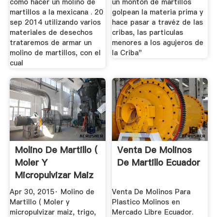
como hacer un molino de
un montón de martillos
martillos a la mexicana . 20
golpean la materia prima y
sep 2014 utilizando varios
hace pasar a travéz de las
materiales de desechos
cribas, las particulas
trataremos de armar un
menores a los agujeros de
molino de martillos, con el
la Criba"
cual
Molino De Martillo (
Venta De Molinos
Moler Y
De Martillo Ecuador
Micropulvizar Maiz
... YouTube
Apr 30, 2015· Molino de
Venta De Molinos Para
Martillo ( Moler y
Plastico Molinos en
micropulvizar maiz, trigo,
Mercado Libre Ecuador.