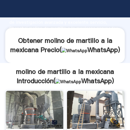
molino de martillo a la mexicana fabricante
Agarrando fuerte capacidad de producción, fuerza
de investigación avanzada y excelente servicio,
Shanghai molino de martillo a la mexicana proveedor
crea el valor y aporta valores a todos los clientes.
Obtener molino de martillo a la
mexicana Precio(
WhatsApp
)
molino de martillo a la mexicana
Introducción(
WhatsApp
)