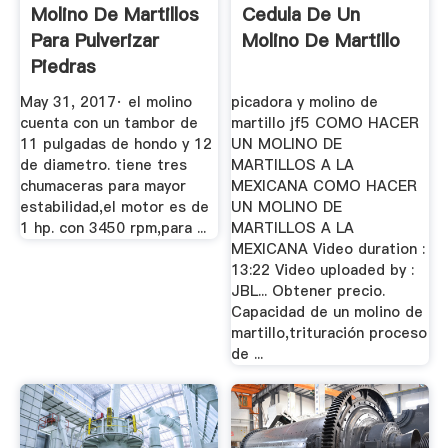
Molino De Martillos
Cedula De Un
Para Pulverizar
Molino De Martillo
Piedras
"popocatepetl ...
May 31, 2017· el molino
picadora y molino de
cuenta con un tambor de
martillo jf5 COMO HACER
11 pulgadas de hondo y 12
UN MOLINO DE
de diametro. tiene tres
MARTILLOS A LA
chumaceras para mayor
MEXICANA COMO HACER
estabilidad,el motor es de
UN MOLINO DE
1 hp. con 3450 rpm,para ...
MARTILLOS A LA
MEXICANA Video duration :
13:22 Video uploaded by :
JBL... Obtener precio.
Capacidad de un molino de
martillo,trituración proceso
de ...