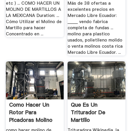
etc ) ... COMO HACER UN
Más de 38 ofertas a
MOLINO DE MARTILLOS A
excelentes precios en
LA MEXICANA Duration: ...
Mercado Libre Ecuador:
Cómo Utilizar el Molino de
_____ vendo fabrica
Martillo para hacer
completa de fundas ...
Concentrado en ...
molino para plastico
usados, polietileno molido
o venta molinos costa rica
Mercado Libre Ecuador. ...
Como Hacer Un
Que Es Un
Rotor Para
Triturador De
Picadoras Molino
Martillo
Martillo
como hacer molino de
Trituradora Wikipedia, la