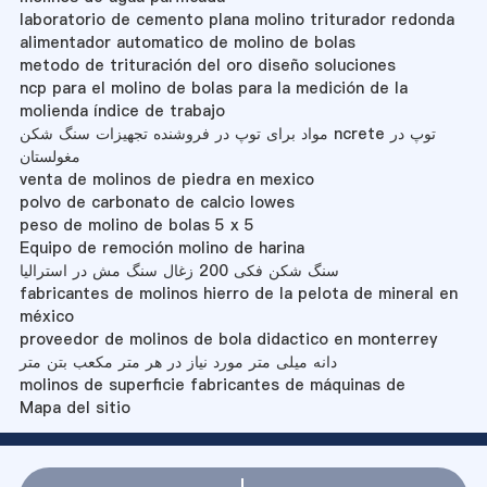
laboratorio de cemento plana molino triturador redonda
alimentador automatico de molino de bolas
metodo de trituración del oro diseño soluciones
ncp para el molino de bolas para la medición de la
molienda índice de trabajo
مواد برای توپ در فروشنده تجهیزات سنگ شکن ncrete توپ در
مغولستان
venta de molinos de piedra en mexico
polvo de carbonato de calcio lowes
peso de molino de bolas 5 x 5
Equipo de remoción molino de harina
سنگ شکن فکی 200 زغال سنگ مش در استرالیا
fabricantes de molinos hierro de la pelota de mineral en
méxico
proveedor de molinos de bola didactico en monterrey
دانه میلی متر مورد نیاز در هر متر مکعب بتن متر
molinos de superficie fabricantes de máquinas de
Mapa del sitio