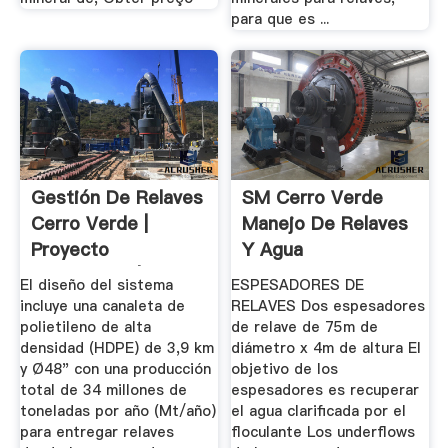
para que es ...
Gestión De Relaves
SM Cerro Verde
Cerro Verde |
Manejo De Relaves
Proyecto
Y Agua
Presentado |
El diseño del sistema
ESPESADORES DE
Ausenco
incluye una canaleta de
RELAVES Dos espesadores
polietileno de alta
de relave de 75m de
densidad (HDPE) de 3,9 km
diámetro x 4m de altura El
y Ø48" con una producción
objetivo de los
total de 34 millones de
espesadores es recuperar
toneladas por año (Mt/año)
el agua clarificada por el
para entregar relaves
floculante Los underflows