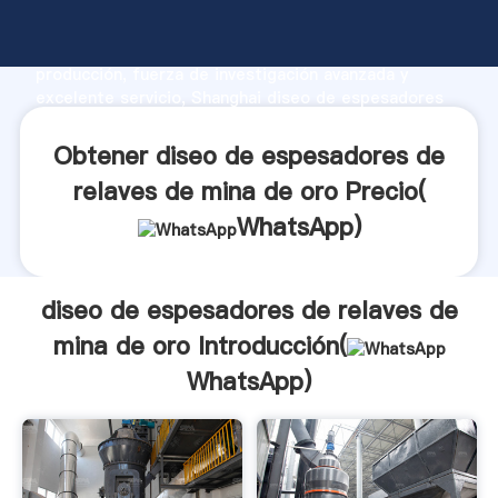
diseo de espesadores de relaves de mina de oro
fabricante Agarrando fuerte capacidad de
producción, fuerza de investigación avanzada y
excelente servicio, Shanghai diseo de espesadores
de relaves de mina de oro proveedor crea el valor y
aporta valores a todos los clientes.
Obtener diseo de espesadores de
relaves de mina de oro Precio(
WhatsApp
)
diseo de espesadores de relaves de
mina de oro Introducción(
WhatsApp
)