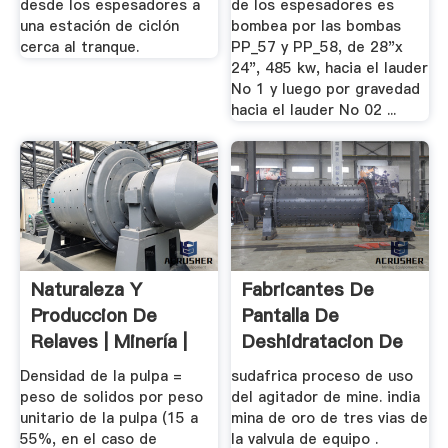
desde los espesadores a
de los espesadores es
una estación de ciclón
bombea por las bombas
cerca al tranque.
PP_57 y PP_58, de 28"x
24", 485 kw, hacia el lauder
No 1 y luego por gravedad
hacia el lauder No 02 ...
Naturaleza Y
Fabricantes De
Produccion De
Pantalla De
Relaves | Minería |
Deshidratacion De
Minerales
Mina De Oro Irani
Densidad de la pulpa =
sudafrica proceso de uso
peso de solidos por peso
del agitador de mine. india
unitario de la pulpa (15 a
mina de oro de tres vias de
55%, en el caso de
la valvula de equipo .