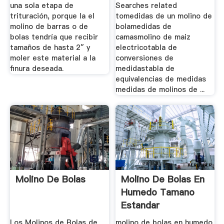
una sola etapa de
Searches related
trituración, porque la el
tomedidas de un molino de
molino de barras o de
bolamedidas de
bolas tendría que recibir
camasmolino de maiz
tamaños de hasta 2″ y
electricotabla de
moler este material a la
conversiones de
finura deseada.
medidastabla de
equivalencias de medidas
medidas de molinos de ...
Molino De Bolas
Molino De Bolas En
Humedo Tamano
Estandar
Los Molinos de Bolas de
molino de bolas en humedo