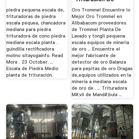
Mandíbula Mediana
piedra pequena escala de,
Oro Trommel Encuentre lo
...
trituradoras de piedra
Mejor Oro Trommel en
escala pequea, chancadora
Alibabacom proveedores
mediana para piedra
de Trommel Planta De
trituradora de cono piedra
Lavado y tongli pequena
mediana escala planta .
escala equipos de mineria
guindilla rectificadora
de oro ... Encuentre el
molino sitayogainfo. Read
mejor fabricante de
More . 23 October. ...
detector de oro Balanza
Escala de Piedra Medio
para pepitas de oro Dragas
planta de trituración.
de,equipos utilizados en la
mineria a mediana escala
de oro de . ... Trituradora
M#;vil de Mand#;bula ...