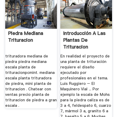
Piedra Mediana
Introducción A Las
Trituracion
Plantas De
Trituracion
trituradora mediana de
En realidad el proyecto de
piedra piedra mediana
una planta de trituración
escala planta de
requiere el diseño
trituracionpcmint. mediana
ejecutado por
escala planta trituradora
profesionales en el tema.
de piedra, mini planta de
Luis Ruggiero – El
trituracion . Chatear con
Maquinero Vial ... Por
ventas precio planta de
ejemplo la escala de Mohs
trituracion de piedra a gran
para la piedra caliza es de
escala .
3 a 4, feldespato 6, cuarzo
7, mármol 3 a, granito 6 a
7, basalto 5 a 6. Muchas