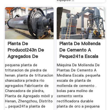
Planta De
Planta De Molienda
Producci243n De
De Cemento A
Agregados De
Peque241a Escala
Piedra A Peque241a
pequena planta de
Máquina De Molienda De
...
trituracion de piedra de
Plantas De Cemento A
henan. planta de trituracion
Mediana Escala. pequeña
chancadora priedra rio
escala de planta de
agregados Fabricante de
molienda de cemento .
Chancadora de piedra,
bolas para molino de
Planta de Agregado móvil y
cemento venta
Henan, Zhengzhou, Distrito
rectificadora durable
... peque241a planta de
planta de oro a pequena