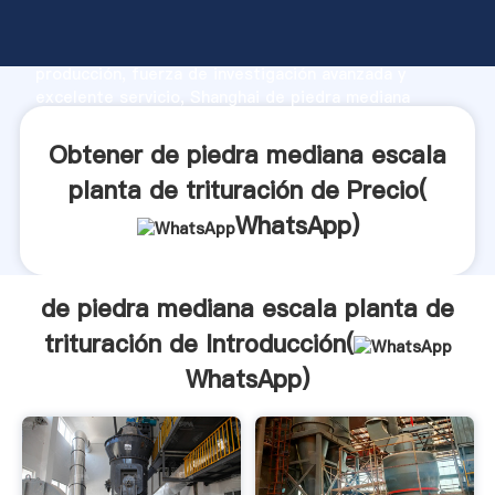
de piedra mediana escala planta de trituración de
fabricante Agarrando fuerte capacidad de
producción, fuerza de investigación avanzada y
excelente servicio, Shanghai de piedra mediana
escala planta de trituración de proveedor crea el
valor y aporta valores a todos los clientes.
Obtener de piedra mediana escala
planta de trituración de Precio(
WhatsApp
)
de piedra mediana escala planta de
trituración de Introducción(
WhatsApp
)