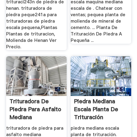
trituraci243n de piedra de
escala maquina mediana
henan. trituradora de
escala de . Chatear con
piedra peque241a para
ventas; pequea planta de
trituradoras de piedra
molienda de mineral de
escala pequena,Plantas
cemento. ... Planta De
Plantas de trituracion,
Trituración De Piedra A
Molienda de Henan Ver
Pequeña ...
Precio.
Trituradora De
Piedra Mediana
Piedra Para Asfalto
Escala Planta De
Mediana
Trituración
trituradora de piedra para
piedra mediana escala
asfalto mediana
planta de trituración.