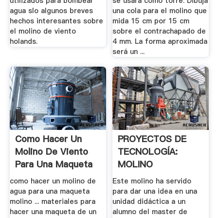
utilizados para bombear
se usará como torre. Dibuja
agua slo algunos breves
una cola para el molino que
hechos interesantes sobre
mida 15 cm por 15 cm
el molino de viento
sobre el contrachapado de
holands.
4 mm. La forma aproximada
será un ...
Como Hacer Un
PROYECTOS DE
Molino De Viento
TECNOLOGÍA:
Para Una Maqueta
MOLINO
como hacer un molino de
Este molino ha servido
agua para una maqueta
para dar una idea en una
molino ... materiales para
unidad didáctica a un
hacer una maqueta de un
alumno del master de