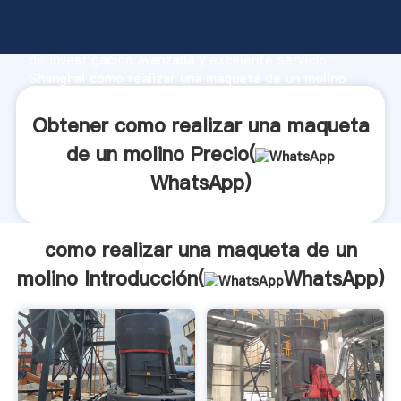
como realizar una maqueta de un molino fabricante
Agarrando fuerte capacidad de producción, fuerza
de investigación avanzada y excelente servicio,
Shanghai como realizar una maqueta de un molino
proveedor crea el valor y aporta valores a todos los
clientes.
Obtener como realizar una maqueta
de un molino Precio(
WhatsApp
)
como realizar una maqueta de un
molino Introducción(
WhatsApp
)