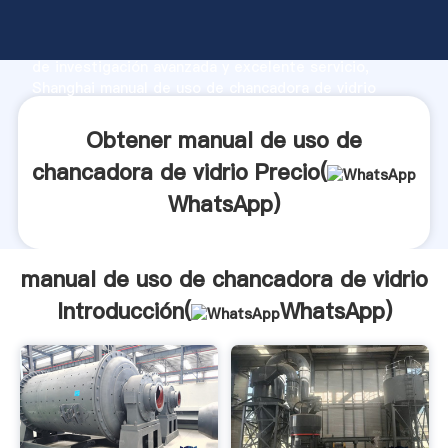
manual de uso de chancadora de vidrio fabricante
Agarrando fuerte capacidad de producción, fuerza
de investigación avanzada y excelente servicio,
Shanghai manual de uso de chancadora de vidrio
proveedor crea el valor y aporta valores a todos los
clientes.
Obtener manual de uso de
chancadora de vidrio Precio(
WhatsApp
)
manual de uso de chancadora de vidrio
Introducción(
WhatsApp
)