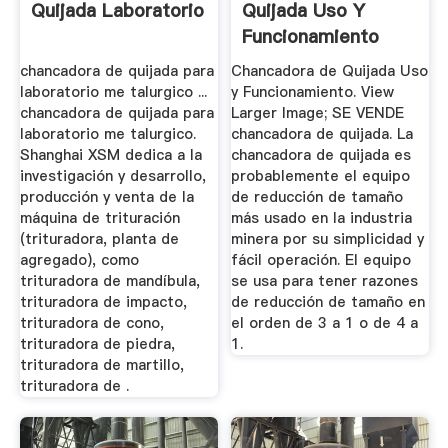
Quijada Laboratorio
Quijada Uso Y
Funcionamiento
chancadora de quijada para
Chancadora de Quijada Uso
laboratorio me talurgico ...
y Funcionamiento. View
chancadora de quijada para
Larger Image; SE VENDE
laboratorio me talurgico.
chancadora de quijada. La
Shanghai XSM dedica a la
chancadora de quijada es
investigación y desarrollo,
probablemente el equipo
producción y venta de la
de reducción de tamaño
máquina de trituración
más usado en la industria
(trituradora, planta de
minera por su simplicidad y
agregado), como
fácil operación. El equipo
trituradora de mandíbula,
se usa para tener razones
trituradora de impacto,
de reducción de tamaño en
trituradora de cono,
el orden de 3 a 1 o de 4 a
trituradora de piedra,
1.
trituradora de martillo,
trituradora de .