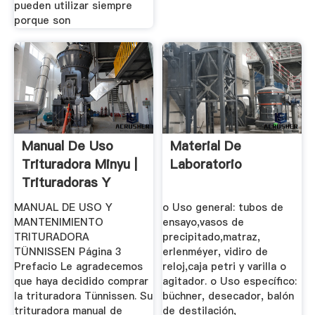
pueden utilizar siempre
porque son
Manual De Uso
Material De
Trituradora Minyu |
Laboratorio
Trituradoras Y
Molinos
MANUAL DE USO Y
o Uso general: tubos de
MANTENIMIENTO
ensayo,vasos de
TRITURADORA
precipitado,matraz,
TÜNNISSEN Página 3
erlenméyer, vidiro de
Prefacio Le agradecemos
reloj,caja petri y varilla o
que haya decidido comprar
agitador. o Uso específico:
la trituradora Tünnissen. Su
büchner, desecador, balón
trituradora manual de
de destilación,