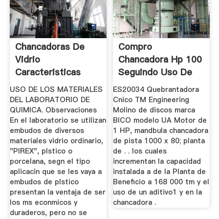
Chancadoras De
Compro
Vidrio
Chancadora Hp 100
Caracteristicas
Seguindo Uso De
USO DE LOS MATERIALES
ES20034 Quebrantadora
DEL LABORATORIO DE
Cnico TM Engineering
QUIMICA. Observaciones
Molino de discos marca
En el laboratorio se utilizan
BICO modelo UA Motor de
embudos de diversos
1 HP, mandbula chancadora
materiales vidrio ordinario,
de pista 1000 x 80; planta
"PIREX", plstico o
de . . los cuales
porcelana, segn el tipo
incrementan la capacidad
aplicacin que se les vaya a
instalada a de la Planta de
embudos de plstico
Beneficio a 168 000 tm y el
presentan la ventaja de ser
uso de un aditivo1 y en la
los ms econmicos y
chancadora .
duraderos, pero no se