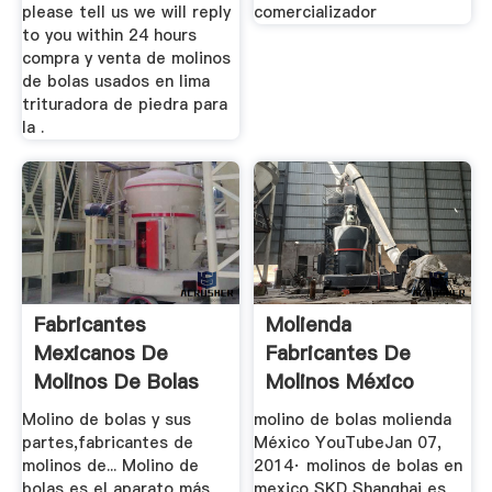
please tell us we will reply
comercializador
to you within 24 hours
compra y venta de molinos
de bolas usados en lima
trituradora de piedra para
la .
Fabricantes
Molienda
Mexicanos De
Fabricantes De
Molinos De Bolas
Molinos México
Molino de bolas y sus
molino de bolas molienda
partes,fabricantes de
México YouTubeJan 07,
molinos de... Molino de
2014· molinos de bolas en
bolas es el aparato más
mexico SKD Shanghai es