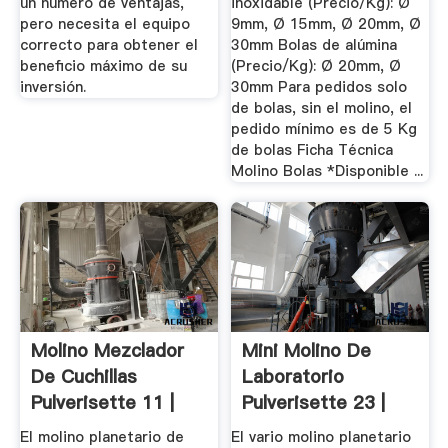
un número de ventajas,
inoxidable (Precio/Kg): Ø
pero necesita el equipo
9mm, Ø 15mm, Ø 20mm, Ø
correcto para obtener el
30mm Bolas de alúmina
beneficio máximo de su
(Precio/Kg): Ø 20mm, Ø
inversión.
30mm Para pedidos solo
de bolas, sin el molino, el
pedido mínimo es de 5 Kg
de bolas Ficha Técnica
Molino Bolas *Disponible ...
Molino Mezclador
Mini Molino De
De Cuchillas
Laboratorio
Pulverisette 11 |
Pulverisette 23 |
Laval Lab Inc
Laval Lab
El molino planetario de
El vario molino planetario