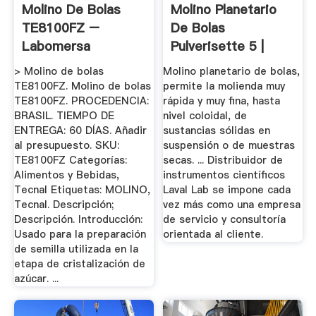
Molino De Bolas
Molino Planetario
TE8100FZ –
De Bolas
Labomersa
Pulverisette 5 |
Laval Lab
> Molino de bolas
Molino planetario de bolas,
TE8100FZ. Molino de bolas
permite la molienda muy
TE8100FZ. PROCEDENCIA:
rápida y muy fina, hasta
BRASIL. TIEMPO DE
nivel coloidal, de
ENTREGA: 60 DÍAS. Añadir
sustancias sólidas en
al presupuesto. SKU:
suspensión o de muestras
TE8100FZ Categorías:
secas. ... Distribuidor de
Alimentos y Bebidas,
instrumentos científicos
Tecnal Etiquetas: MOLINO,
Laval Lab se impone cada
Tecnal. Descripción;
vez más como una empresa
Descripción. Introducción:
de servicio y consultoría
Usado para la preparación
orientada al cliente.
de semilla utilizada en la
etapa de cristalización de
azúcar. ...