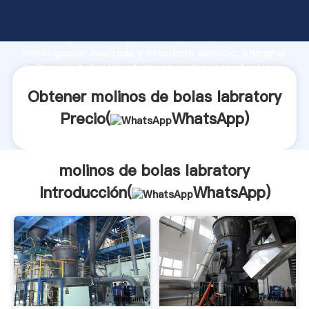
molinos de bolas labratory fabricante Agarrando
fuerte capacidad de producción, fuerza de
investigación avanzada y excelente servicio, Shanghai
molinos de bolas labratory proveedor crea el valor y
aporta valores a todos los clientes.
Obtener molinos de bolas labratory
Precio(
WhatsApp
)
molinos de bolas labratory
Introducción(
WhatsApp
)