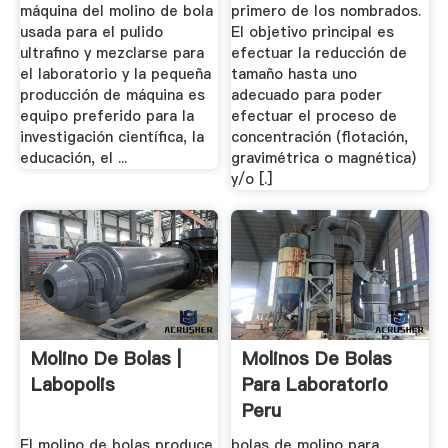
máquina del molino de bola
primero de los nombrados.
usada para el pulido
El objetivo principal es
ultrafino y mezclarse para
efectuar la reducción de
el laboratorio y la pequeña
tamaño hasta uno
producción de máquina es
adecuado para poder
equipo preferido para la
efectuar el proceso de
investigación científica, la
concentración (flotación,
educación, el ...
gravimétrica o magnética)
y/o [.]
Molino De Bolas |
Molinos De Bolas
Labopolis
Para Laboratorio
Peru
El molino de bolas produce
bolas de molino para