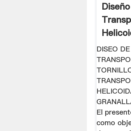
Diseño
Transp
Helicoi
Engran
DISEO DE
TRANSPO
TORNILLO
TRANSP
HELICOID
GRANALL
El present
como objet