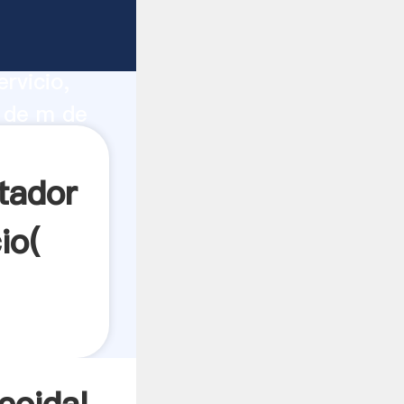
largo
ucción,
rvicio,
l de m de
a todos
tador
io(