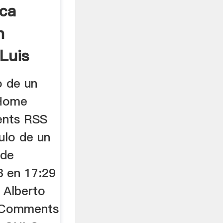
ica
n
 Luis
o de un
 Home
nts RSS
ulo de un
 de
3 en 17:29
 Alberto
0 Comments