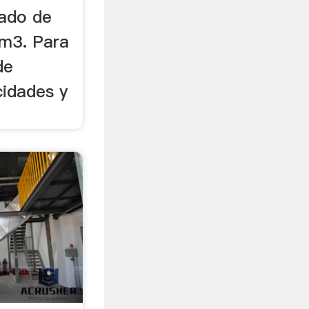
tado de
/m3. Para
de
cidades y