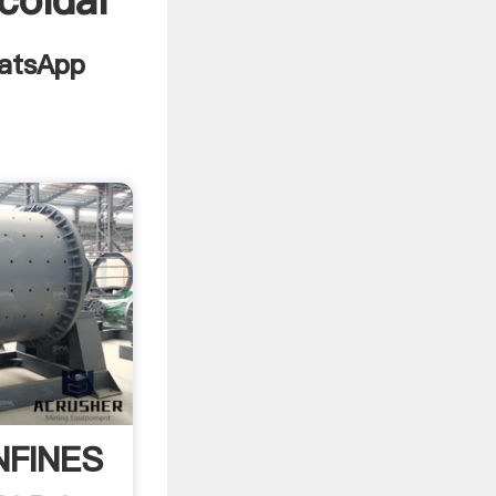
coidal
NFINES