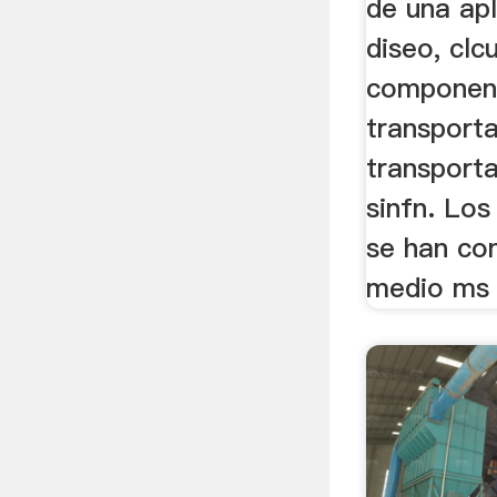
de una apl
diseo, clc
componen
transporta
transporta
sinfn. Los
se han con
medio ms 