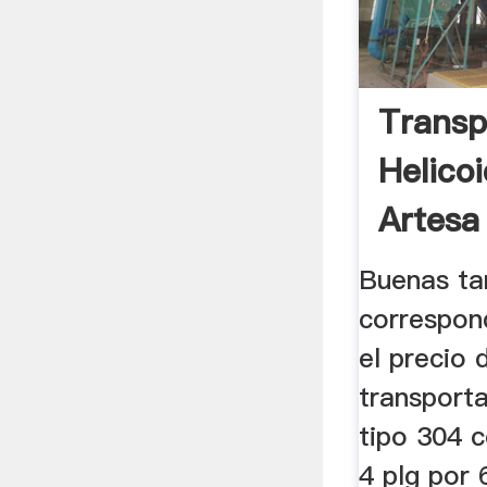
Transp
Helico
Artesa
Inoxida
Buenas ta
correspon
el precio 
transport
tipo 304 
4 plg por 