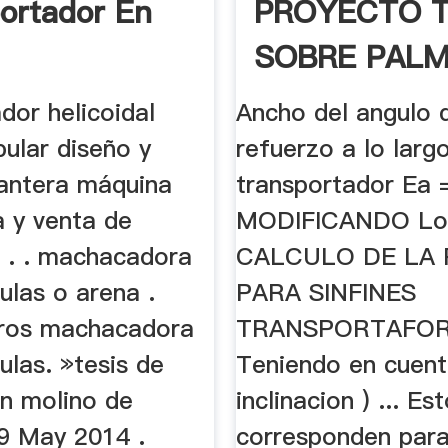
ortador En
PROYECTO 
SOBRE PALM
dor helicoidal
Ancho del angulo 
ubular diseño y
refuerzo a lo larg
Cantera máquina
transportador Ea = 
a y venta de
MODIFICANDO Lon
n . . machacadora
CALCULO DE LA 
ulas o arena .
PARA SINFINES
iros machacadora
TRANSPORTAFOR
las. »tesis de
Teniendo en cuent
un molino de
inclinacion ) ... E
 9 May 2014 .
corresponden para