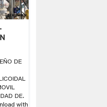
L
UN
E
SEÑO DE
.
LICOIDAL
MOVIL
DAD DE.
nload with