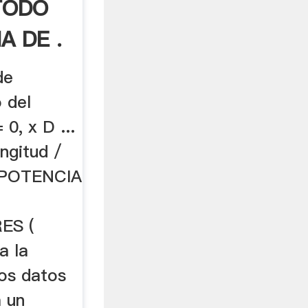
TODO
A DE .
de
o del
0, x D ...
gitud /
POTENCIA
ES (
a la
stos datos
 un