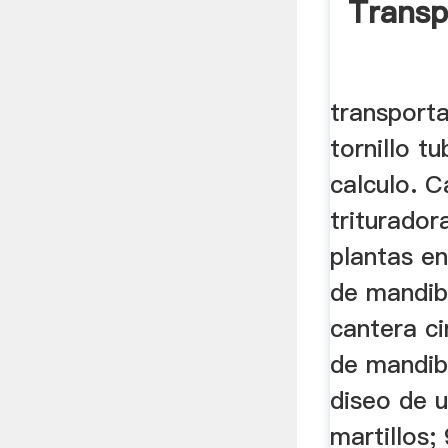
Transp
transporta
tornillo t
calculo. 
triturador
plantas e
de mandib
cantera c
de mandibu
diseo de 
martillos;