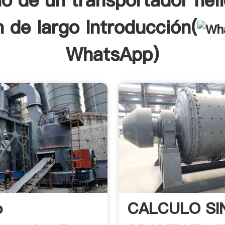
lo de un transportador heli
 de largo Introducción(
WhatsApp
)
o
CALCULO SI