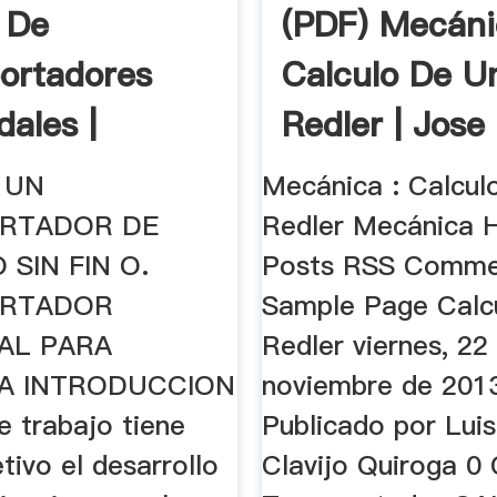
 De
(PDF) Mecán
ortadores
Calculo De U
dales |
Redler | Jose
aje | Diseño
Ammaturo ...
 UN
Mecánica : Calcul
RTADOR DE
Redler Mecánica
 SIN FIN O.
Posts RSS Comme
ORTADOR
Sample Page Calc
AL PARA
Redler viernes, 22
A INTRODUCCION
noviembre de 201
e trabajo tiene
Publicado por Luis
ivo el desarrollo
Clavijo Quiroga 