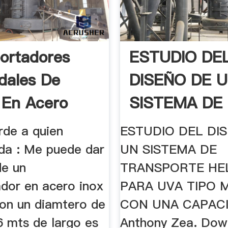
ortadores
ESTUDIO DE
idales De
DISEÑO DE 
 En Acero
SISTEMA DE
ble ...
TRANSPORT
rde a quien
ESTUDIO DEL DI
HELICOIDAL 
da : Me puede dar
UN SISTEMA DE
de un
TRANSPORTE HE
ador en acero inox
PARA UVA TIPO 
con un diamtero de
CON UNA CAPACI
6 mts de largo es
Anthony Zea. Dow