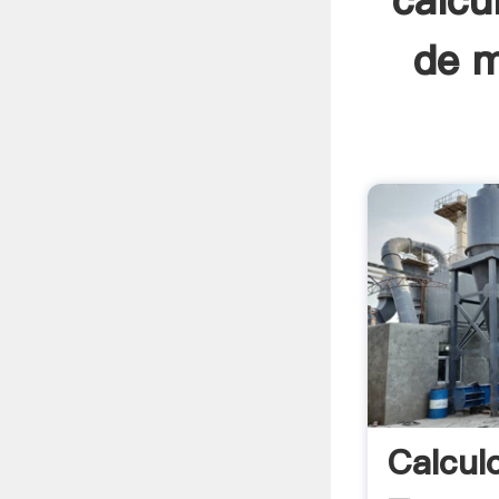
calcu
de m
Calcul