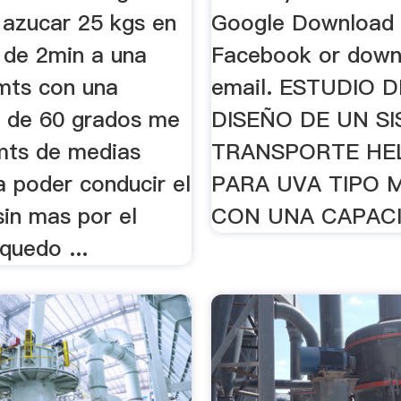
 azucar 25 kgs en
Google Download 
 de 2min a una
Facebook or down
 mts con una
email. ESTUDIO 
ón de 60 grados me
DISEÑO DE UN S
 mts de medias
TRANSPORTE HE
a poder conducir el
PARA UVA TIPO 
sin mas por el
CON UNA CAPACI
uedo ...