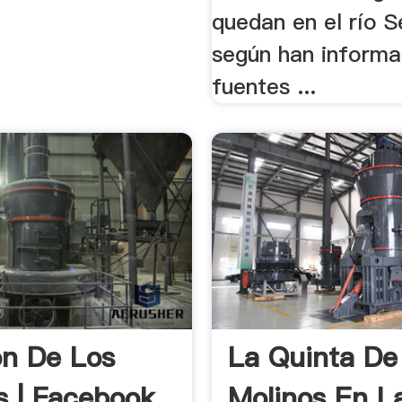
quedan en el río S
según han inform
fuentes ...
n De Los
La Quinta De
s | Facebook
Molinos En L