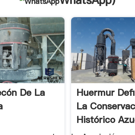
WhatsApp
)
ecón De La
Huermur Def
a
La Conservac
Histórico Azu
...