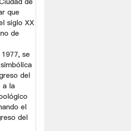
 Ciudad de
ar que
l siglo XX
uno de
 1977, se
simbólica
ngreso del
 a la
oológico
nando el
greso del