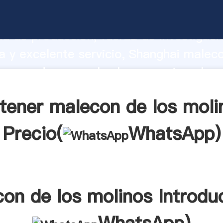
de los molinos fabricante Agarrando f
d de producción, fuerza de investigaci
 y excelente servicio, Shanghai maleco
proveedor crea el valor y aporta valore
s clientes.
tener malecon de los moli
Precio(
WhatsApp
)
on de los molinos Introdu