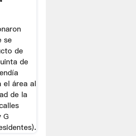
onaron
e se
ucto de
uinta de
endía
 el área al
dad de la
calles
y G
esidentes).