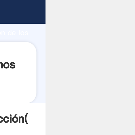
uerte
ón
n de los
s a
nos
cción(