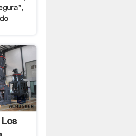
egura",
ado
 Los
a