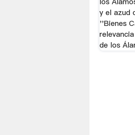
los Álamo
y el azud
''Bienes 
relevancia
de los Ála