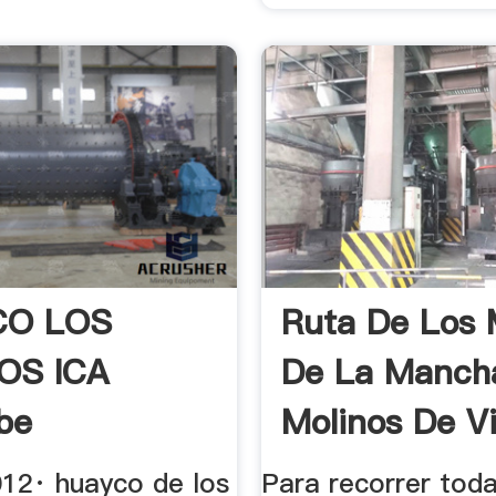
CO LOS
Ruta De Los 
OS ICA
De La Manch
be
Molinos De V
De ...
012· huayco de los
Para recorrer toda