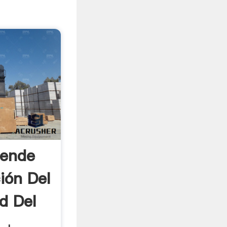
iende
ión Del
d Del