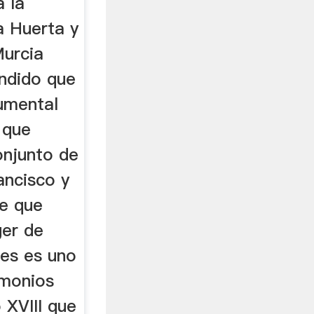
a la
a Huerta y
Murcia
ndido que
numental
 que
onjunto de
ancisco y
ne que
ger de
ues es uno
imonios
 XVIII que