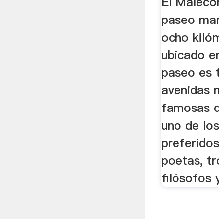
El Malecó
paseo mar
ocho kiló
ubicado e
paseo es 
avenidas 
famosas d
uno de lo
preferido
poetas, tr
filósofos 