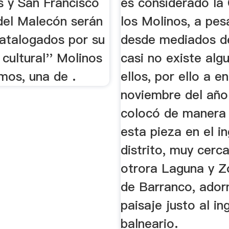
s y San Francisco
es considerado la
 del Malecón serán
los Molinos, a pes
Catalogados por su
desde mediados de
 cultural'' Molinos
casi no existe alg
mos, una de .
ellos, por ello a en
noviembre del año
colocó de manera 
esta pieza en el i
distrito, muy cerca
otrora Laguna y Z
de Barranco, ador
paisaje justo al in
balneario.