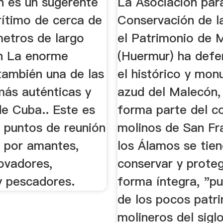
n es un sugerente
La Asociación par
ítimo de cerca de
Conservación de l
metros de largo
el Patrimonio de 
n La enorme
(Huermur) ha defe
también una de las
el histórico y mo
más auténticas y
azud del Malecón,
e Cuba.. Este es
forma parte del c
s puntos de reunión
molinos de San Fr
s por amantes,
los Álamos se tie
ovadores,
conservar y prote
y pescadores.
forma íntegra, "p
de los pocos patr
molineros del siglo