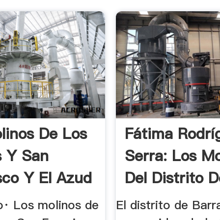
linos De Los
Fátima Rodrí
 Y San
Serra: Los Mo
sco Y El Azud
Del Distrito 
Barranco
o· Los molinos de
El distrito de Bar