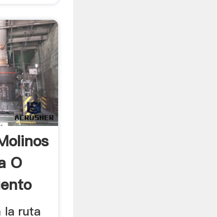
Molinos
a O
iento
 la ruta