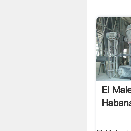
El Mal
Haban