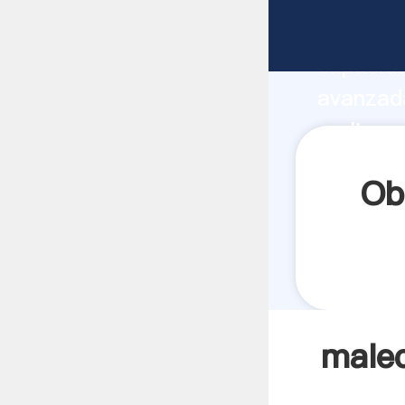
malecon 
capacida
avanzada
molinos 
todos lo
Ob
malec