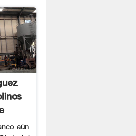
guez
linos
De
ranco aún