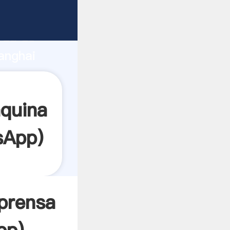
nte
rza de
anghai
or crea
áquina
sApp
)
prensa