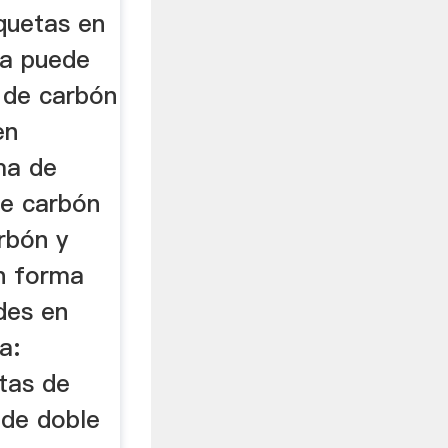
quetas en
a puede
 de carbón
en
ma de
de carbón
arbón y
n forma
des en
a:
tas de
 de doble