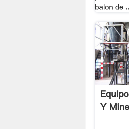
balon de ..
Equipo
Y Mine