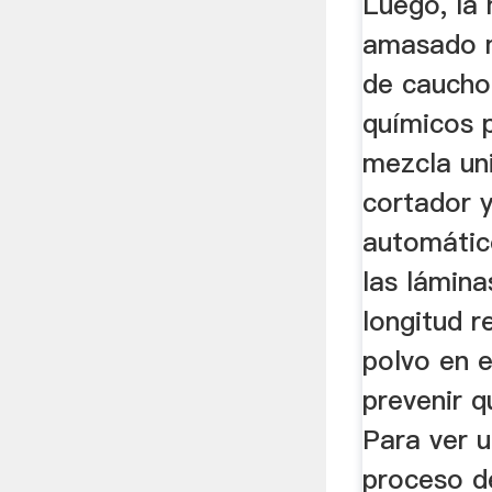
Luego, la
Balòn D
amasado m
de caucho
químicos 
mezcla uni
cortador y
automátic
las lámina
longitud r
polvo en 
prevenir q
Para ver 
proceso d