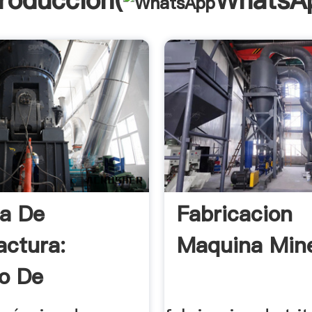
troducción(
WhatsA
a De
Fabricacion
ctura:
Maquina Mine
o De
ciòn Del