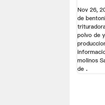
Nov 26, 20
de bentonit
triturador
polvo de y
produccio
informaci
molinos S
de .