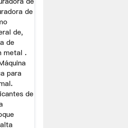
turadora de
uradora de
omo
eral de,
ra de
 metal .
 Máquina
ca para
mal.
icantes de
a
loque
alta