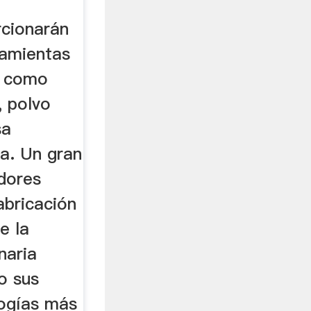
cionarán
ramientas
a como
, polvo
sa
sa. Un gran
dores
abricación
e la
naria
o sus
ogías más