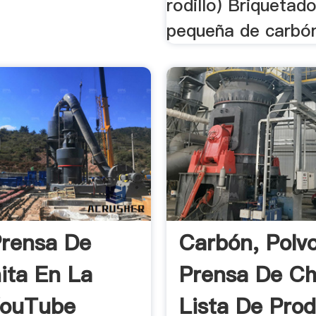
rodillo) Briquetad
pequeña de carbón 
 Prensa De
Carbón, Polv
ita En La
Prensa De Ch
YouTube
Lista De Pro