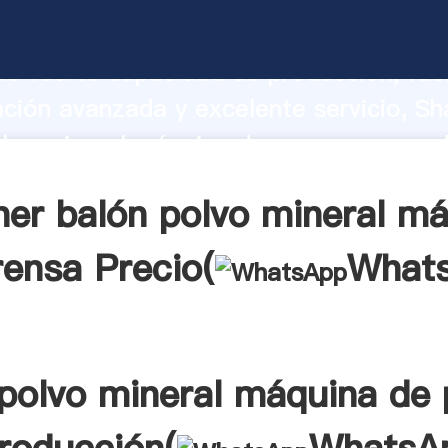
lvo mineral máquina de prensa fabrica
o fuerte capacidad de producción, fue
ación avanzada y excelente servicio, Sh
lvo mineral máquina de prensa proveed
 y aporta valores a todos los clientes.
er balón polvo mineral m
rensa Precio(
What
 polvo mineral máquina de 