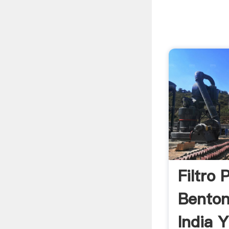
Filtro
Benton
India 