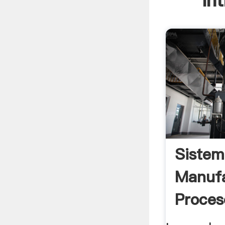
In
Sistem
Manufa
Proces
Produc