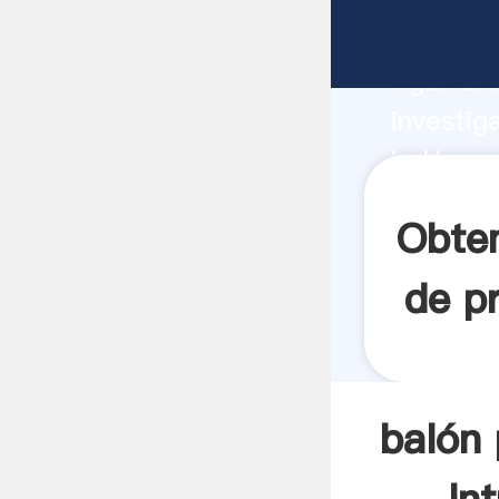
balón po
Agarrand
investig
balón po
el valor
Obten
de p
balón