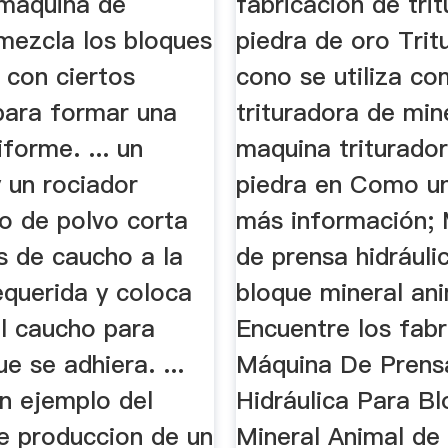
 máquina de
fabricacion de tri
e ...
ezcla los bloques
piedra de oro Trit
 con ciertos
cono se utiliza c
para formar una
trituradora de min
forme. ... un
maquina triturado
 un rociador
piedra en Como un
o de polvo corta
más información;
s de caucho a la
de prensa hidráuli
equerida y coloca
bloque mineral ani
el caucho para
Encuentre los fabr
ue se adhiera. ...
Máquina De Prens
un ejemplo del
Hidráulica Para B
e produccion de un
Mineral Animal de 