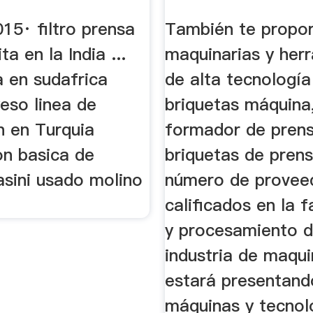
De ...
15· filtro prensa
También te propor
a en la India ...
maquinarias y her
a en sudafrica
de alta tecnologí
eso linea de
briquetas máquina
n en Turquia
formador de pren
on basica de
briquetas de pren
asini usado molino
número de provee
calificados en la f
y procesamiento d
industria de maqui
estará presentand
máquinas y tecnol