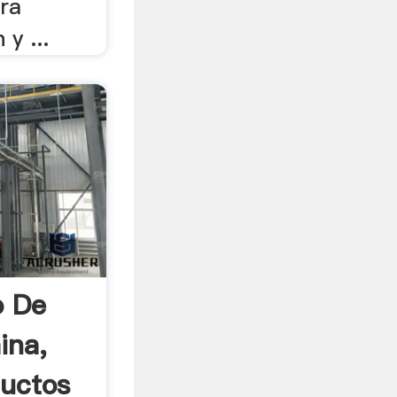
ora
y ...
o De
ina,
ductos