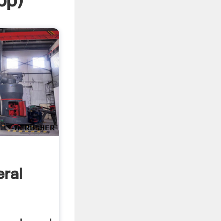
pp
)
ral