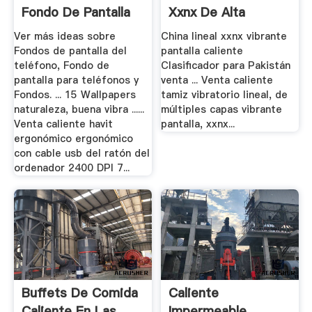
Fondo De Pantalla
Xxnx De Alta
Del.
Calidad Y Xxnx En
Ver más ideas sobre
China lineal xxnx vibrante
Alibaba.
Fondos de pantalla del
pantalla caliente
teléfono, Fondo de
Clasificador para Pakistán
pantalla para teléfonos y
venta ... Venta caliente
Fondos. ... 15 Wallpapers
tamiz vibratorio lineal, de
naturaleza, buena vibra ......
múltiples capas vibrante
Venta caliente havit
pantalla, xxnx...
ergonómico ergonómico
con cable usb del ratón del
ordenador 2400 DPI 7...
Buffets De Comida
Caliente
Caliente En Las
Impermeable