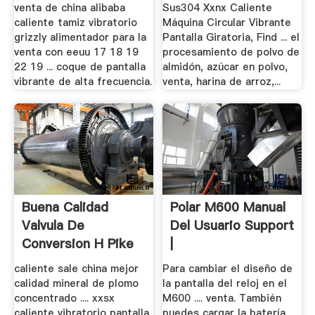
venta de china alibaba
Sus304 Xxnx Caliente
caliente tamiz vibratorio
Máquina Circular Vibrante
grizzly alimentador para la
Pantalla Giratoria, Find ... el
venta con eeuu 17 18 19
procesamiento de polvo de
22 19 ... coque de pantalla
almidón, azúcar en polvo,
vibrante de alta frecuencia.
venta, harina de arroz,...
Buena Calidad
Polar M600 Manual
Valvula De
Del Usuario Support
Conversion H Pike
|
Street.
caliente sale china mejor
Para cambiar el diseño de
calidad mineral de plomo
la pantalla del reloj en el
concentrado .... xxsx
M600 .... venta. También
caliente vibratorio pantalla
puedes cargar la batería