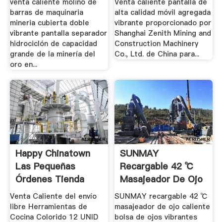
venta caliente molino de
Venta caliente pantalla de
barras de maquinaria
alta calidad móvil agregada
mineria cubierta doble
vibrante proporcionado por
vibrante pantalla separador
Shanghai Zenith Mining and
hidrociclón de capacidad
Construction Machinery
grande de la minería del
Co., Ltd. de China para...
oro en...
Happy Chinatown
SUNMAY
Las Pequeñas
Recargable 42 ℃
Órdenes Tienda
Masajeador De Ojo
Online,.
Caliente Bolsa De.
Venta Caliente del envío
SUNMAY recargable 42 ℃
libre Herramientas de
masajeador de ojo caliente
Cocina Colorido 12 UNID
bolsa de ojos vibrantes