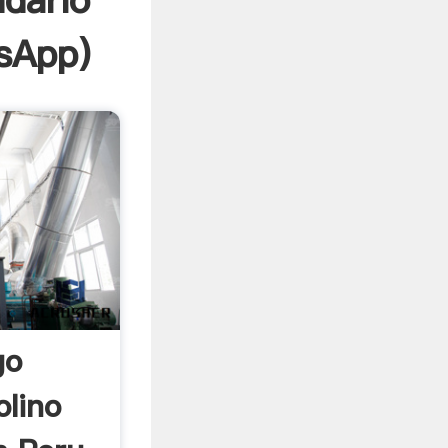
ndario
sApp
)
go
olino