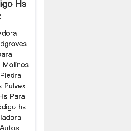
digo Hs
C
adora
rdgroves
para
r Molinos
,Piedra
s Pulvex
Hs Para
ódigo hs
ladora
Autos,