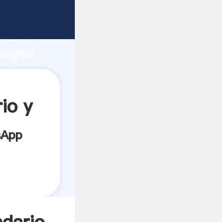
icante
rza de
anghai
eedor
es.
io y