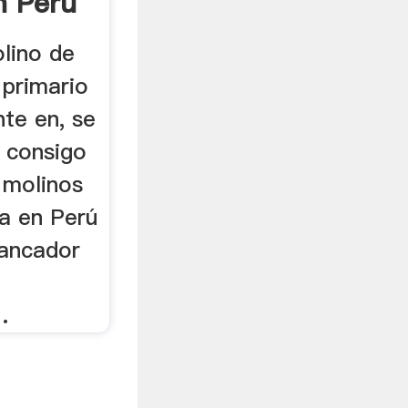
n Peru
lino de
 primario
nte en, se
n consigo
s molinos
ta en Perú
hancador
.