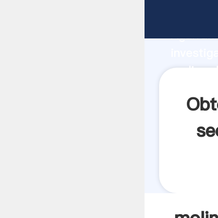
molino d
Agarrand
investig
molino d
crea el 
Obt
se