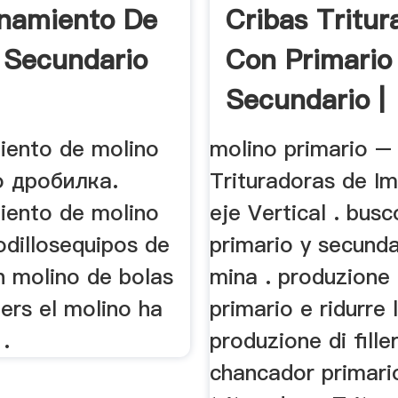
namiento De
Cribas Tritur
 Secundario
Con Primario
Secundario |
Trituradora ..
iento de molino
molino primario –
o дробилка.
Trituradoras de I
iento de molino
eje Vertical . bus
odillosequipos de
primario y secunda
n molino de bolas
mina . produzione 
mers el molino ha
primario e ridurre 
.
produzione di fille
chancador primario