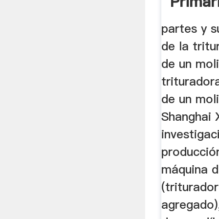
Primar
partes y 
de la trit
de un moli
triturador
de un moli
Shanghai 
investigac
producción
máquina de
(triturado
agregado)