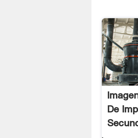
Imagen
De Imp
Secund