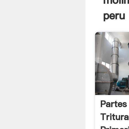
molin
peru 
Partes
Tritur