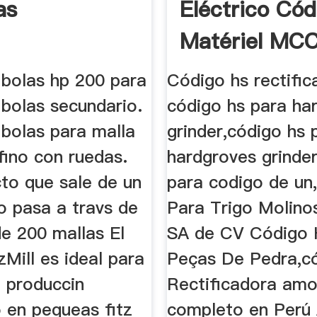
as
Eléctrico Có
Matériel MC
Machinery
 bolas hp 200 para
Código hs rectific
 bolas secundario.
código hs para ha
 bolas para malla
grinder,código hs 
fino con ruedas.
hardgroves grinde
cto que sale de un
para codigo de un
o pasa a travs de
Para Trigo Molino
de 200 mallas El
SA de CV Código 
zMill es ideal para
Peças De Pedra,c
 produccin
Rectificadora amo
 en pequeas fitz
completo en Perú 