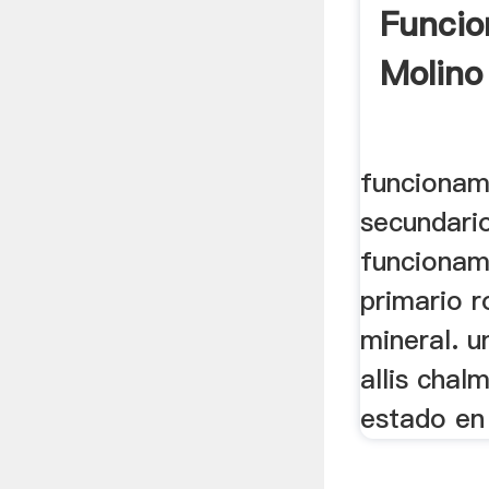
Funcio
Molino
funcionam
secundari
funcionam
primario r
mineral. u
allis chal
estado en 