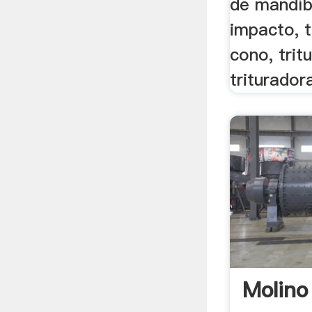
de mandíbu
impacto, t
cono, trit
trituradora
Molino