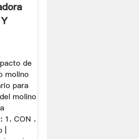
adora
 Y
.
mpacto de
co molino
rio para
del molino
la
r: 1. CON .
 |