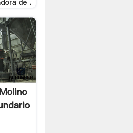
adora de .
Molino
undario