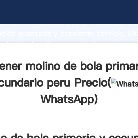
e bola primario y secundario peru fabr
o fuerte capacidad de producción, fue
ación avanzada y excelente servicio, Sh
e bola primario y secundario peru prov
valor y aporta valores a todos los client
ener molino de bola primar
cundario peru Precio(
WhatsApp
)