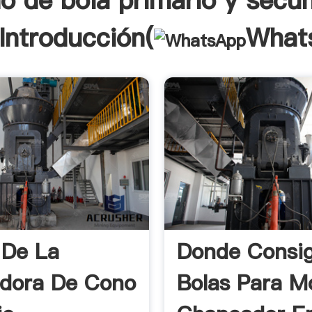
o de bola primario y secu
Introducción(
What
 De La
Donde Consi
adora De Cono
Bolas Para M