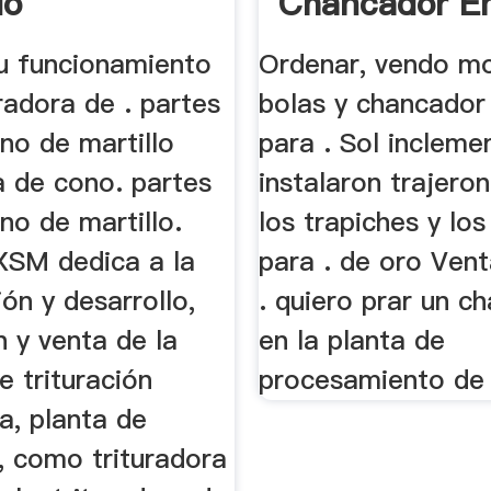
io
Chancador E
...
su funcionamiento
Ordenar, vendo mo
uradora de . partes
bolas y chancador
no de martillo
para . Sol incleme
a de cono. partes
instalaron trajero
no de martillo.
los trapiches y lo
XSM dedica a la
para . de oro Ven
ión y desarrollo,
. quiero prar un c
 y venta de la
en la planta de
 trituración
procesamiento de 
ra, planta de
, como trituradora