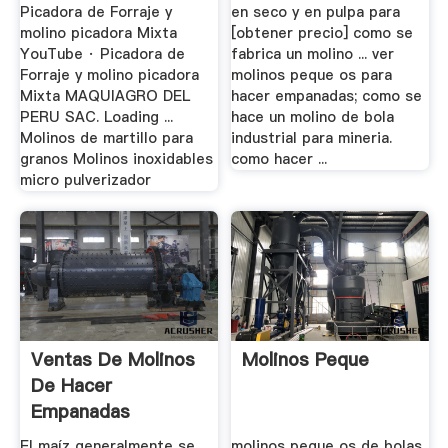
Picadora de Forraje y
en seco y en pulpa para
molino picadora Mixta
[obtener precio] como se
YouTube · Picadora de
fabrica un molino ... ver
Forraje y molino picadora
molinos peque os para
Mixta MAQUIAGRO DEL
hacer empanadas; como se
PERU SAC. Loading ...
hace un molino de bola
Molinos de martillo para
industrial para mineria.
granos Molinos inoxidables
como hacer ...
micro pulverizador
Ventas De Molinos
Molinos Peque
De Hacer
Empanadas
El maíz generalmente se
molinos peque os de bolas