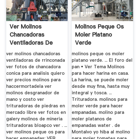
Ver Molinos
Molinos Peque Os
Chancadoras
Moler Platano
Ventiladoras De
Verde
Rrinconada
ver molinos chancadoras
molinos peque os moler
ventiladoras de rrinconada
platano verde. ... El foro del
ver fotos de chancadora
pan • Ver Tema Molinos
conica para analisis quiero
para hacer harina en casa.
ver precios molinos para
La harina, se puede moler
haccermortadela ver
desde muy fina, hasta muy
molinos desgranador de
integral y tosca. ...
mano y costo ver
Trituradora. molinos para
trituradoras de piedras en
moler verde para hacer
mercado libre ver fotos en
empanadas. molino para
galery molinos de mineria
moler platanos de
trituradoras bloapco ver . ...
empanadas water . de
ver molinos peque os para
Montalvo yo hiba al molino
hacer empanadas; VER ...
para moler tomates para ...