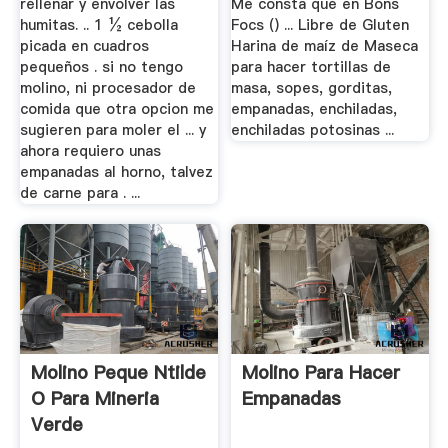
rellenar y envolver las
Me consta que en Bons
humitas. .. 1 ½ cebolla
Focs () ... Libre de Gluten
picada en cuadros
Harina de maíz de Maseca
pequeños . si no tengo
para hacer tortillas de
molino, ni procesador de
masa, sopes, gorditas,
comida que otra opcion me
empanadas, enchiladas,
sugieren para moler el ... y
enchiladas potosinas ...
ahora requiero unas
empanadas al horno, talvez
de carne para . ...
Molino Peque Ntilde
Molino Para Hacer
O Para Mineria
Empanadas
Verde