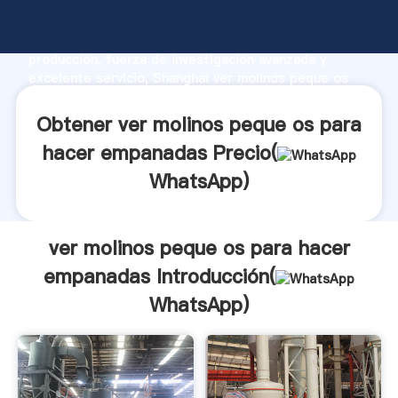
ver molinos peque os para hacer empanadas
fabricante Agarrando fuerte capacidad de
producción, fuerza de investigación avanzada y
excelente servicio, Shanghai ver molinos peque os
para hacer empanadas proveedor crea el valor y
aporta valores a todos los clientes.
Obtener ver molinos peque os para
hacer empanadas Precio(
WhatsApp
)
ver molinos peque os para hacer
empanadas Introducción(
WhatsApp
)