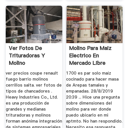
Ver Fotos De
Molino Para Maiz
Trituradoras Y
Electrico En
Molino
Mercado Libre
ver precios coupe renault
1700 es par solo maíz
fuego barrio molinos
cocinado para hacer masa
cerrillos salta. ver fotos de
de Arepas tamales y
tipos de chancadores .
empanadas. 28/8/2019
Heavy Industries Co., Ltd.
20:39 ... Hice una pregunta
es una producción de
sobre dimensiones del
grandes y medianas
molino para ver donde
trituradoras y molinos
puedo ubicarlo en mi
forman anónima integración
aptmto. No han respondido.
de sistemas empresariales
Necesito esa respuesta