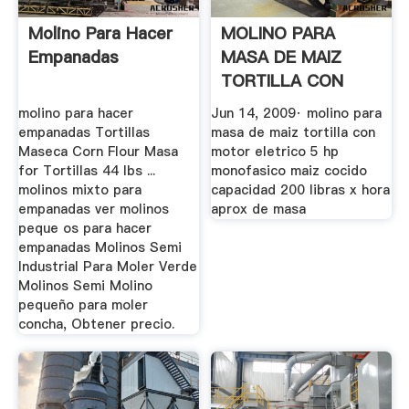
Molino Para Hacer
MOLINO PARA
Empanadas
MASA DE MAIZ
TORTILLA CON
MOTOR ELETRICO .
molino para hacer
Jun 14, 2009· molino para
empanadas Tortillas
masa de maiz tortilla con
Maseca Corn Flour Masa
motor eletrico 5 hp
for Tortillas 44 lbs ...
monofasico maiz cocido
molinos mixto para
capacidad 200 libras x hora
empanadas ver molinos
aprox de masa
peque os para hacer
empanadas Molinos Semi
Industrial Para Moler Verde
Molinos Semi Molino
pequeño para moler
concha, Obtener precio.