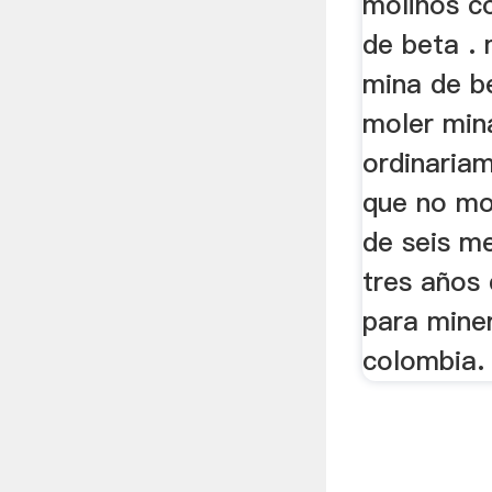
molinos c
de beta .
mina de b
moler mina
ordinaria
que no mo
de seis m
tres años
para mine
colombia. 