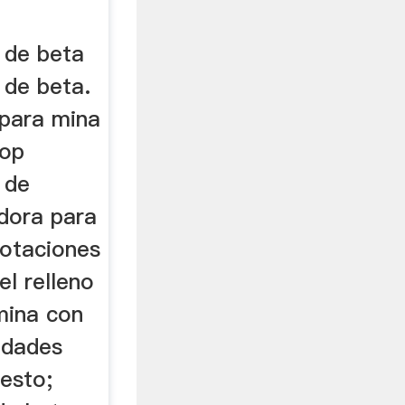
 de beta
 de beta.
para mina
top
 de
dora para
lotaciones
l relleno
mina con
vidades
resto;