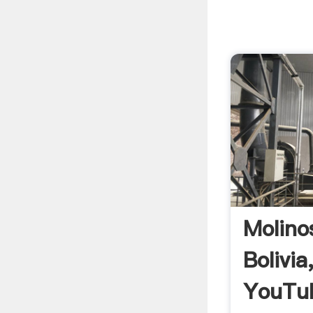
Molino
Bolivi
YouTu