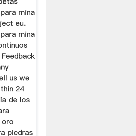
betas
 para mina
ject eu.
 para mina
ontinuos
a Feedback
any
ell us we
ithin 24
ia de los
ara
 oro
ra piedras