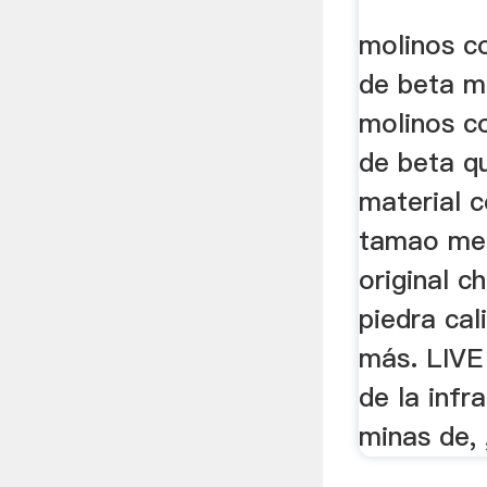
molinos c
de beta m
molinos c
de beta q
material 
tamao me
original 
piedra cal
más. LIV
de la infr
minas de, 