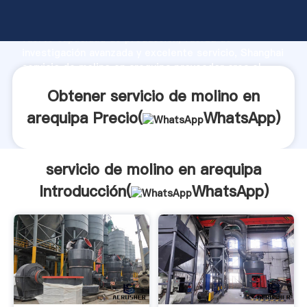
servicio de molino en arequipa fabricante Agarrando
fuerte capacidad de producción, fuerza de
investigación avanzada y excelente servicio, Shanghai
servicio de molino en arequipa proveedor crea el
valor y aporta valores a todos los clientes.
Obtener servicio de molino en
arequipa Precio(
WhatsApp
)
servicio de molino en arequipa
Introducción(
WhatsApp
)