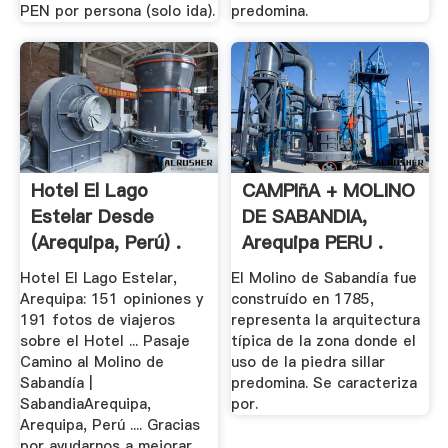
PEN por persona (solo ida).
predomina.
Hotel El Lago
CAMPIñA + MOLINO
Estelar Desde
DE SABANDIA,
(Arequipa, Perú) .
Arequipa PERU .
Hotel El Lago Estelar,
El Molino de Sabandía fue
Arequipa: 151 opiniones y
construído en 1785,
191 fotos de viajeros
representa la arquitectura
sobre el Hotel ... Pasaje
típica de la zona donde el
Camino al Molino de
uso de la piedra sillar
Sabandía |
predomina. Se caracteriza
SabandiaArequipa,
por.
Arequipa, Perú .... Gracias
por ayudarnos a mejorar