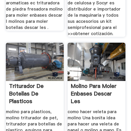
aromaticas ec trituradora
de celulosa y Socyr es
de piedra fresadora molino
distribuidor e importador
para moler enbases descar
de la maquinaria y todos
l molinos para moler
sus accesorios un kit
botellas descar les .
semiprofesional para el
>>obtener cotización.
Triturador De
Molino Para Moler
Botellas De
Enbases Descar
Plasticos
Les
molino para plasticos,
como hacer veleta para
molino triturador de pet,
molino Una bonita idea
triturador para botellas de
para hacer una veleta de
plastico, equipos para
papel o molino a mano. Es