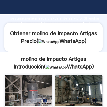
molino de impacto Artigas fabricante Agarrando
fuerte capacidad de producción, fuerza de
investigación avanzada y excelente servicio, Shanghai
molino de impacto Artigas proveedor crea el valor y
aporta valores a todos los clientes.
Obtener molino de impacto Artigas
Precio(
WhatsApp
)
molino de impacto Artigas
Introducción(
WhatsApp
)