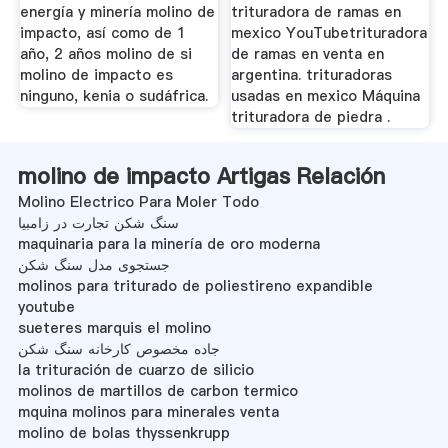
energía y minería molino de
trituradora de ramas en
impacto, así como de 1
mexico YouTubetrituradora
año, 2 años molino de si
de ramas en venta en
molino de impacto es
argentina. trituradoras
ninguno, kenia o sudáfrica.
usadas en mexico Máquina
trituradora de piedra .
molino de impacto Artigas Relación
Molino Electrico Para Moler Todo
سنگ شکن تجارت در زامبیا
maquinaria para la minería de oro moderna
جستجوی مدل سنگ شکن
molinos para triturado de poliestireno expandible
youtube
sueteres marquis el molino
جاده مخصوص کارخانه سنگ شکن
la trituración de cuarzo de silicio
molinos de martillos de carbon termico
mquina molinos para minerales venta
molino de bolas thyssenkrupp