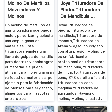
Molino De Martillos
JoyalTrituradora De
Mezcladoras Y
Piedra,Trituradora
Molinos
De Mandíbula ...
MAQUINOVA
Un molino de martillos es
JoyalTrituradora de
una trituradora que puede
piedra,Trituradora de
moler, pulverizar, y aplastar
mandíbula,Trituradora de
una amplia gama de
Impacto,Trituradora de
materiales. Esta
Arena VSI,Molino colgado
trituradora emplea una
con alta presión,Molino de
lluvia de golpes de martillo
es un fabricante
para destruir y desintegrar
profesional de trituradora
el material. Se puede
de mandíbula, trituradora
utilizar para moler una gran
de impacto, trituradora de
variedad de materiales, por
cono, ZYS de alta eficiente
ejemplo para la fabricación
trituradora de cono,
de piensos para el ganado,
máquina trituradora de
alimentos para mascotas,
agregados, Raymond
entre otros.
molino, Molino, si usted .