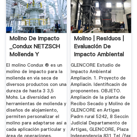
Molino De Impacto
Molino | Residuos |
_Condux NETZSCH
Evaluación De
Molienda Y
Impacto Ambiental
Dispersión
El molino Condux ® es un
GLENCORE Estudio de
molino de impacto para la
Impacto Ambiental
molienda en vía seca de
Ampliacin. 1. Proyecto de
diversos productos con una
Ampliacin. Identificacin de
dureza de hasta 3 3,5
proponentes. OBJETO.
Mohs. La diversidad en
Ampliacin de la planta de
herramientas de molienda y
Recibo Secado y Molino de
diseños de alojamiento,
GLENCORE en Artigas
permiten personalizar el
Padrn rural 5242, 8 Seccin
molino para adaptarse así a
Judicial Departamento de
cada aplicación particular y
Artigas, GLENCORE, Plaza
área de operaciones.
Independencia 831 Tel /fax