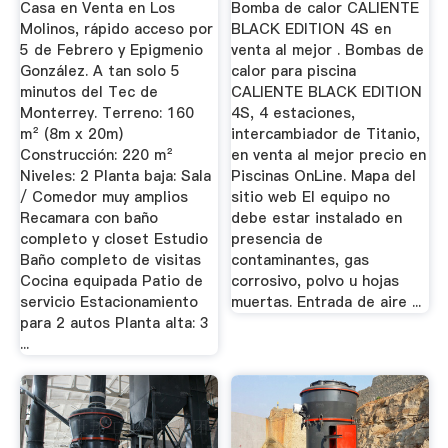
Casa en Venta en Los
Bomba de calor CALIENTE
Molinos, rápido acceso por
BLACK EDITION 4S en
5 de Febrero y Epigmenio
venta al mejor . Bombas de
González. A tan solo 5
calor para piscina
minutos del Tec de
CALIENTE BLACK EDITION
Monterrey. Terreno: 160
4S, 4 estaciones,
m² (8m x 20m)
intercambiador de Titanio,
Construcción: 220 m²
en venta al mejor precio en
Niveles: 2 Planta baja: Sala
Piscinas OnLine. Mapa del
/ Comedor muy amplios
sitio web El equipo no
Recamara con baño
debe estar instalado en
completo y closet Estudio
presencia de
Baño completo de visitas
contaminantes, gas
Cocina equipada Patio de
corrosivo, polvo u hojas
servicio Estacionamiento
muertas. Entrada de aire ...
para 2 autos Planta alta: 3
...