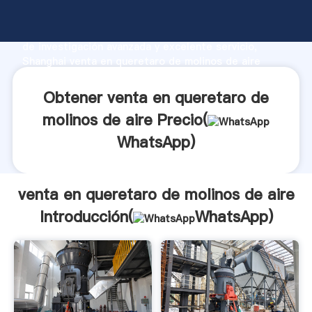
venta en queretaro de molinos de aire fabricante
Agarrando fuerte capacidad de producción, fuerza
de investigación avanzada y excelente servicio,
Shanghai venta en queretaro de molinos de aire
proveedor crea el valor y aporta valores a todos los
clientes.
Obtener venta en queretaro de
molinos de aire Precio(
WhatsApp
)
venta en queretaro de molinos de aire
Introducción(
WhatsApp
)