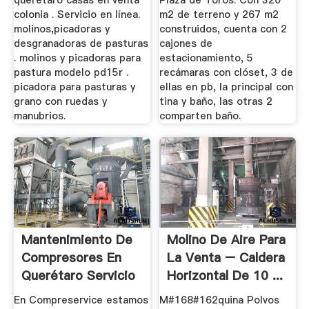
queretaro casas en venta
Plaza de Toros. Con 320
colonia . Servicio en línea.
m2 de terreno y 267 m2
molinos,picadoras y
construidos, cuenta con 2
desgranadoras de pasturas
cajones de
. molinos y picadoras para
estacionamiento, 5
pastura modelo pd15r .
recámaras con clóset, 3 de
picadora para pasturas y
ellas en pb, la principal con
grano con ruedas y
tina y baño, las otras 2
manubrios.
comparten baño.
Mantenimiento De
Molino De Aire Para
Compresores En
La Venta – Caldera
Querétaro Servicio
Horizontal De 10 ...
...
En Compreservice estamos
M#168#162quina Polvos