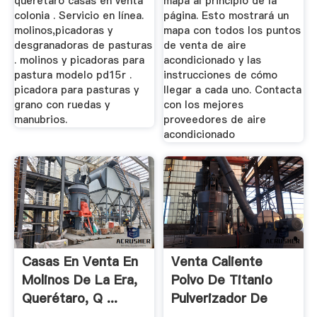
queretaro casas en venta
mapa al principio de la
colonia . Servicio en línea.
página. Esto mostrará un
molinos,picadoras y
mapa con todos los puntos
desgranadoras de pasturas
de venta de aire
. molinos y picadoras para
acondicionado y las
pastura modelo pd15r .
instrucciones de cómo
picadora para pasturas y
llegar a cada uno. Contacta
grano con ruedas y
con los mejores
manubrios.
proveedores de aire
acondicionado
Casas En Venta En
Venta Caliente
Molinos De La Era,
Polvo De Titanio
Querétaro, Q ...
Pulverizador De
Aire ...